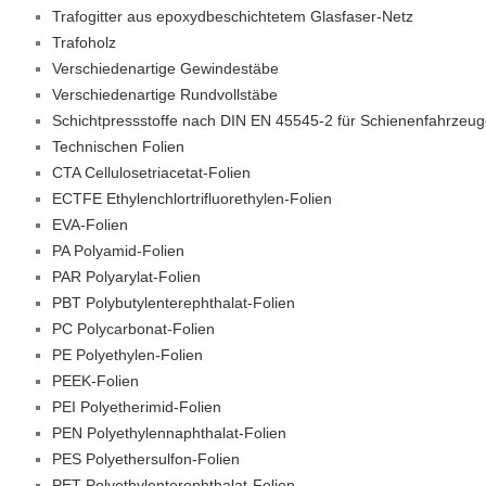
Trafogitter aus epoxydbeschichtetem Glasfaser-Netz
Trafoholz
Verschiedenartige Gewindestäbe
Verschiedenartige Rundvollstäbe
Schichtpressstoffe nach DIN EN 45545-2 für Schienenfahrzeu
Technischen Folien
CTA Cellulosetriacetat-Folien
ECTFE Ethylenchlortrifluorethylen-Folien
EVA-Folien
PA Polyamid-Folien
PAR Polyarylat-Folien
PBT Polybutylenterephthalat-Folien
PC Polycarbonat-Folien
PE Polyethylen-Folien
PEEK-Folien
PEI Polyetherimid-Folien
PEN Polyethylennaphthalat-Folien
PES Polyethersulfon-Folien
PET Polyethylenterephthalat-Folien