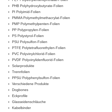
PHB Polyhydroxybutyrate-Folien
PI Polyimid-Folien
PMMA Polymethylmethacrylat-Folien
PMP Polymethylpenten-Folien
PP Polypropylen-Folien
PS Polystyrol-Folien
PSU Polysulfon-Folien
PTFE Polytetrafluorethylen-Folien
PVC Polyvinylchlorid-Folien
PVDF Polyvinylidenfluorid-Folien
Solarprodukte
Trennfolien
PPSU Polyphenylsulfon-Folien
Verschiedene Produkte
Dogbones
Eckprofile
Glasseidenschläuche
Kabelbinder