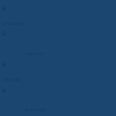
Wärmeleitende Klebebänder für effizientes
Thermomanagement
19 Mai 2026
Produktionsmöglichkeiten der Dr. Dietrich Müller GmbH –
Kunststoffverarbeitung und technische Fertigung aus
einer Hand
7 Mai 2026
Hochtemperaturfolien ersetzen klassische
Isolationsmaterialien
7 Mai 2026
Elektroisolationslösungen und technische
Verbundwerkstoffe – maßgeschneidert für Industrie,
OEMs und Entwickler
30 April 2026