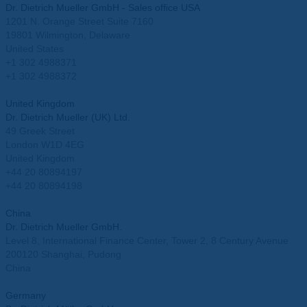
Dr. Dietrich Mueller GmbH - Sales office USA
1201 N. Orange Street Suite 7160
19801 Wilmington, Delaware
United States
+1 302 4988371
+1 302 4988372
info.usa@mueller-ahlhorn.com
United Kingdom
Dr. Dietrich Mueller (UK) Ltd.
49 Greek Street
London W1D 4EG
United Kingdom
+44 20 80894197
+44 20 80894198
info.uk@mueller-ahlhorn.com
China
Dr. Dietrich Mueller GmbH.
Level 8, International Finance Center, Tower 2, 8 Century Avenue
200120 Shanghai, Pudong
China
info.china@mueller-ahlhorn.com
Germany