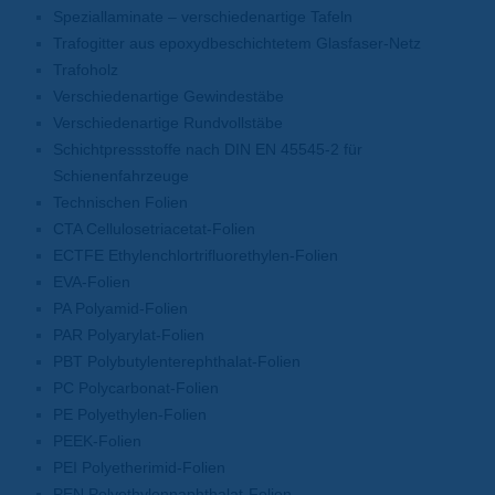
Speziallaminate – verschiedenartige Tafeln
Trafogitter aus epoxydbeschichtetem Glasfaser-Netz
Trafoholz
Verschiedenartige Gewindestäbe
Verschiedenartige Rundvollstäbe
Schichtpressstoffe nach DIN EN 45545-2 für
Schienenfahrzeuge
Technischen Folien
CTA Cellulosetriacetat-Folien
ECTFE Ethylenchlortrifluorethylen-Folien
EVA-Folien
PA Polyamid-Folien
PAR Polyarylat-Folien
PBT Polybutylenterephthalat-Folien
PC Polycarbonat-Folien
PE Polyethylen-Folien
PEEK-Folien
PEI Polyetherimid-Folien
PEN Polyethylennaphthalat-Folien