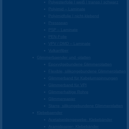
Polyesterfolie | weiß | transp.| schwarz
Polyimid – Laminate
Polyimidfolie | nicht-klebend
Pressspan
PSP – Laminate
PEN-Folie
VPV / DMD – Laminate
Vulkanfiber
Glimmerbaender und -platten
Epoxydgebundene Glimmerplatten
Flexible, silikongebundene Glimmerplatten
Glimmerband für Kabelumspinnungen
Glimmerband für VPI
Glimmerhaltige Rohre
Glimmerpapier
Starre, silikongebundene Glimmerplatten
Klebebaender
Acetatseidengewebe- Klebebänder
Aramidpapier- Klebebänder