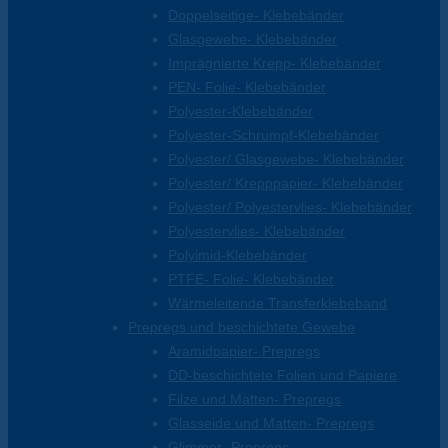
Doppelseitige- Klebebänder
Glasgewebe- Klebebänder
Imprägnierte Krepp- Klebebänder
PEN- Folie- Klebebänder
Polyester-Klebebänder
Polyester-Schrumpf-Klebebänder
Polyester/ Glasgewebe- Klebebänder
Polyester/ Krepppapier- Klebebänder
Polyester/ Polyestervlies- Klebebänder
Polyestervlies- Klebebänder
Polyimid-Klebebänder
PTFE- Folie- Klebebänder
Wärmeleitende Transferklebeband
Prepregs und beschichtete Gewebe
Aramidpapier- Prepregs
DD-beschichtete Folien und Papiere
Filze und Matten- Prepregs
Glasseide und Matten- Prepregs
Glimmer- Prepregs