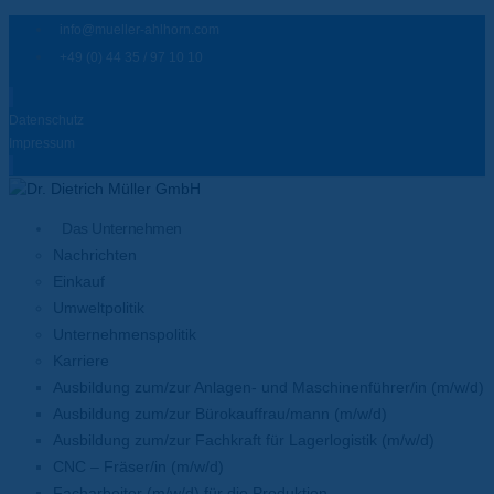
info@mueller-ahlhorn.com
+49 (0) 44 35 / 97 10 10
Datenschutz
Impressum
Das Unternehmen
Nachrichten
Einkauf
Umweltpolitik
Unternehmenspolitik
Karriere
Ausbildung zum/zur Anlagen- und Maschinenführer/in (m/w/d)
Ausbildung zum/zur Bürokauffrau/mann (m/w/d)
Ausbildung zum/zur Fachkraft für Lagerlogistik (m/w/d)
CNC – Fräser/in (m/w/d)
Facharbeiter (m/w/d) für die Produktion