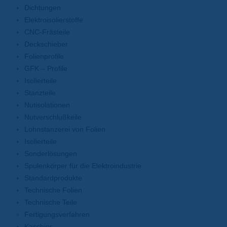
Dichtungen
Elektroisolierstoffe
CNC-Frästeile
Deckschieber
Folienprofile
GFK – Profile
Isolierteile
Stanzteile
Nutisolationen
Nutverschlußkeile
Lohnstanzerei von Folien
Isolierteile
Sonderlösungen
Spulenkörper für die Elektroindustrie
Standardprodukte
Technische Folien
Technische Teile
Fertigungsverfahren
Kaschier