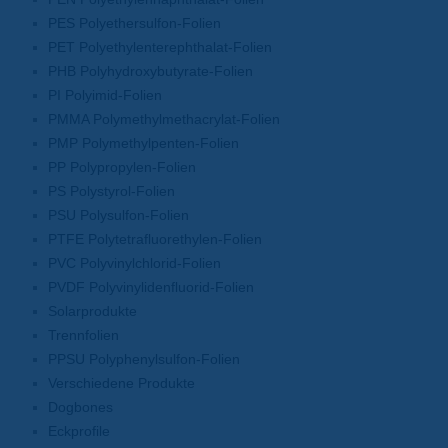
PES Polyethersulfon-Folien
PET Polyethylenterephthalat-Folien
PHB Polyhydroxybutyrate-Folien
PI Polyimid-Folien
PMMA Polymethylmethacrylat-Folien
PMP Polymethylpenten-Folien
PP Polypropylen-Folien
PS Polystyrol-Folien
PSU Polysulfon-Folien
PTFE Polytetrafluorethylen-Folien
PVC Polyvinylchlorid-Folien
PVDF Polyvinylidenfluorid-Folien
Solarprodukte
Trennfolien
PPSU Polyphenylsulfon-Folien
Verschiedene Produkte
Dogbones
Eckprofile