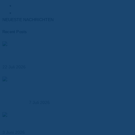
Transformatoren
Elektronik
NEUESTE NACHRICHTEN
Recent Posts
Materialien für das Wärmemanagement von Batterien –
Leistungsfähigkeit, Sicherheit und Lebensdauer
optimieren
22 Juli 2026
Dr. Dietrich Müller GmbH übernimmt die MK
Kunststoffverarbeitung – Ausbau der Kompetenz in der
Kunststoffbearbeitung
7 Juli 2026
Abil® N – Dichtungspapier für Öl-, Kraftstoff- und
Industrieanwendungen
3 Juni 2026