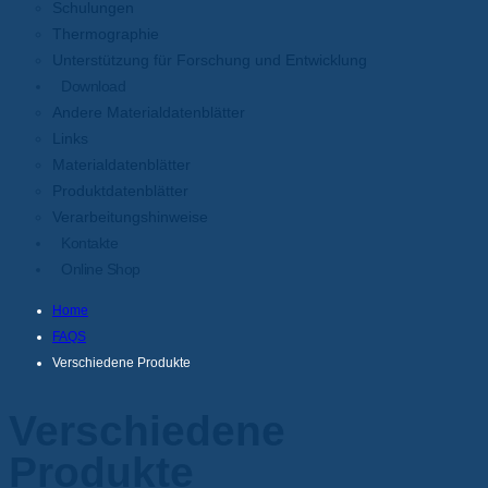
Schulungen
Thermographie
Unterstützung für Forschung und Entwicklung
Download
Andere Materialdatenblätter
Links
Materialdatenblätter
Produktdatenblätter
Verarbeitungshinweise
Kontakte
Online Shop
Home
FAQS
Verschiedene Produkte
Verschiedene
Produkte