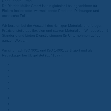
Über unsere Firma
Dr. Dietrich Müller GmbH ist ein globaler Lösungsanbieter für
Elektro-Isolierstoffe, wärmeleitende Produkte, Dichtungen und
technische Folien.
Wir beraten bei der Auswahl des richtigen Materials und fertigen
Präzisionsteile aus flexiblen und starren Materialien. Wir betreiben 6
Standorte und bieten Dienstleistungen für Unternehmen auf der
ganzen Welt an.
Wir sind nach ISO 9001 und ISO 14001 zertifiziert und als
Repackager bei UL gelistet (E341377).
Materialien
Polyesterfolie
Polyimidfolie
Wärmeleitpasten
Wärmeleitpads
Kunden
Elektromotoren
Batterien