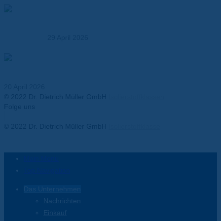
So wählen Sie den richtigen Verbundwerkstoff – Ein
Praxisleitfaden für Entwickler und OEMs
29 April 2026
Thermal Runaway in Batterien – Anforderungen an
Isolationsmaterialien
20 April 2026
© 2022 Dr. Dietrich Müller GmbH
Isolierstoffklassen
Folge uns
Facebook-f
Twitter
Youtube
Instagram
Linkedin-in
© 2022 Dr. Dietrich Müller GmbH
Isolierstoffklasse
Main Menu
Top Navigation
Das Unternehmen
Nachrichten
Einkauf