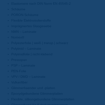
Elastomere nach DIN Norm EN 45545-2
Schäume
PORON-Schäume
Flexible Elektroisolierstoffe
Imprägniertes Glasgewebe
NMN – Laminate
Nomex®
Polyesterfolie | weiß | transp.| schwarz
Polyimid – Laminate
Polyimidfolie | nicht-klebend
Pressspan
PSP – Laminate
PEN-Folie
VPV / DMD – Laminate
Vulkanfiber
Glimmerbaender und -platten
Epoxydgebundene Glimmerplatten
Flexible, silikongebundene Glimmerplatten
Glimmerband für Kabelumspinnungen