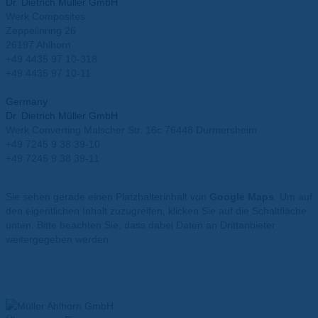
Dr. Dietrich Müller GmbH
Werk Composites
Zeppelinring 26
26197 Ahlhorn
+49 4435 97 10-318
+49 4435 97 10-11
info@mueller-ahlhorn.com
Germany
Dr. Dietrich Müller GmbH
Werk Converting Malscher Str. 16c 76448 Durmersheim
+49 7245 9 38 39-10
+49 7245 9 38 39-11
info@mueller-ahlhorn.com
Sie sehen gerade einen Platzhalterinhalt von
Google Maps
. Um auf
den eigentlichen Inhalt zuzugreifen, klicken Sie auf die Schaltfläche
unten. Bitte beachten Sie, dass dabei Daten an Drittanbieter
weitergegeben werden.
Mehr Informationen
Inhalt entsperren
Erforderlichen Service akzeptieren und Inhalte entsperren