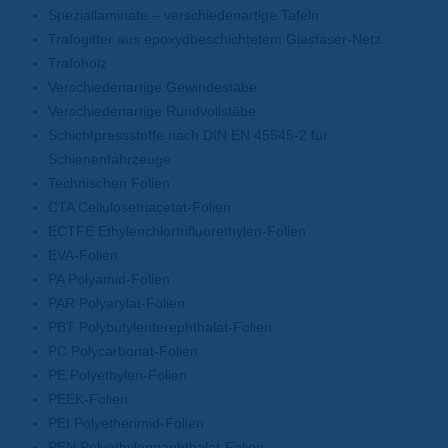
Speziallaminate – verschiedenartige Tafeln
Trafogitter aus epoxydbeschichtetem Glasfaser-Netz
Trafoholz
Verschiedenartige Gewindestäbe
Verschiedenartige Rundvollstäbe
Schichtpressstoffe nach DIN EN 45545-2 für
Schienenfahrzeuge
Technischen Folien
CTA Cellulosetriacetat-Folien
ECTFE Ethylenchlortrifluorethylen-Folien
EVA-Folien
PA Polyamid-Folien
PAR Polyarylat-Folien
PBT Polybutylenterephthalat-Folien
PC Polycarbonat-Folien
PE Polyethylen-Folien
PEEK-Folien
PEI Polyetherimid-Folien
PEN Polyethylennaphthalat-Folien