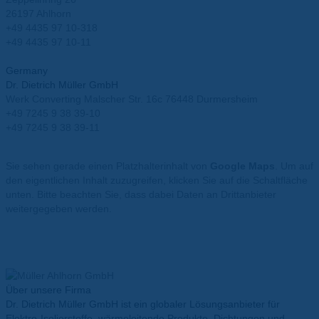
26197 Ahlhorn
+49 4435 97 10-318
+49 4435 97 10-11
info@mueller-ahlhorn.com
Germany
Dr. Dietrich Müller GmbH
Werk Converting Malscher Str. 16c 76448 Durmersheim
+49 7245 9 38 39-10
+49 7245 9 38 39-11
info@mueller-ahlhorn.com
Sie sehen gerade einen Platzhalterinhalt von
Google Maps
. Um auf
den eigentlichen Inhalt zuzugreifen, klicken Sie auf die Schaltfläche
unten. Bitte beachten Sie, dass dabei Daten an Drittanbieter
weitergegeben werden.
Mehr Informationen
Inhalt entsperren
Erforderlichen Service akzeptieren und Inhalte entsperren
Über unsere Firma
Dr. Dietrich Müller GmbH ist ein globaler Lösungsanbieter für
Elektro-Isolierstoffe, wärmeleitende Produkte, Dichtungen und