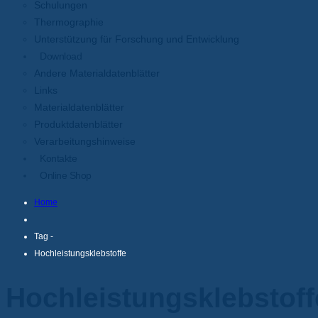
Schulungen
Thermographie
Unterstützung für Forschung und Entwicklung
Download
Andere Materialdatenblätter
Links
Materialdatenblätter
Produktdatenblätter
Verarbeitungshinweise
Kontakte
Online Shop
Home
Tag -
Hochleistungsklebstoffe
Hochleistungsklebstoff