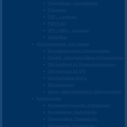
Polyimidfolie | nicht-klebend
Pressspan
PSP – Laminate
PEN-Folie
VPV / DMD – Laminate
Vulkanfiber
Glimmerbaender und -platten
Epoxydgebundene Glimmerplatten
Flexible, silikongebundene Glimmerplatten
Glimmerband für Kabelumspinnungen
Glimmerband für VPI
Glimmerhaltige Rohre
Glimmerpapier
Starre, silikongebundene Glimmerplatten
Klebebaender
Acetatseidengewebe- Klebebänder
Aramidpapier- Klebebänder
Doppelseitige- Klebebänder
Glasgewebe- Klebebänder