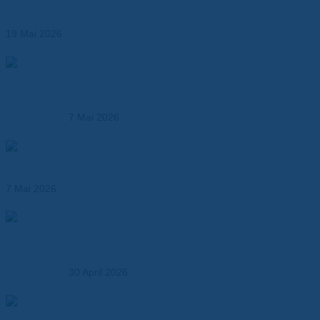
Thermomanagement
19 Mai 2026
Produktionsmöglichkeiten der Dr. Dietrich Müller GmbH –
Kunststoffverarbeitung und technische Fertigung aus
einer Hand
7 Mai 2026
Hochtemperaturfolien ersetzen klassische
Isolationsmaterialien
7 Mai 2026
Elektroisolationslösungen und technische
Verbundwerkstoffe – maßgeschneidert für Industrie,
OEMs und Entwickler
30 April 2026
So wählen Sie den richtigen Verbundwerkstoff – Ein
Praxisleitfaden für Entwickler und OEMs