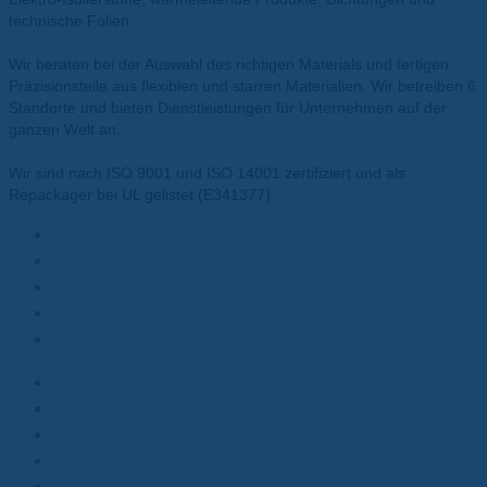
technische Folien.
Wir beraten bei der Auswahl des richtigen Materials und fertigen
Präzisionsteile aus flexiblen und starren Materialien. Wir betreiben 6
Standorte und bieten Dienstleistungen für Unternehmen auf der
ganzen Welt an.
Wir sind nach ISO 9001 und ISO 14001 zertifiziert und als
Repackager bei UL gelistet (E341377).
Materialien
Polyesterfolie
Polyimidfolie
Wärmeleitpasten
Wärmeleitpads
Kunden
Elektromotoren
Batterien
Transformatoren
Elektronik