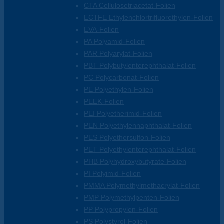
CTA Cellulosetriacetat-Folien
ECTFE Ethylenchlortrifluorethylen-Folien
EVA-Folien
PA Polyamid-Folien
PAR Polyarylat-Folien
PBT Polybutylenterephthalat-Folien
PC Polycarbonat-Folien
PE Polyethylen-Folien
PEEK-Folien
PEI Polyetherimid-Folien
PEN Polyethylennaphthalat-Folien
PES Polyethersulfon-Folien
PET Polyethylenterephthalat-Folien
PHB Polyhydroxybutyrate-Folien
PI Polyimid-Folien
PMMA Polymethylmethacrylat-Folien
PMP Polymethylpenten-Folien
PP Polypropylen-Folien
PS Polystyrol-Folien