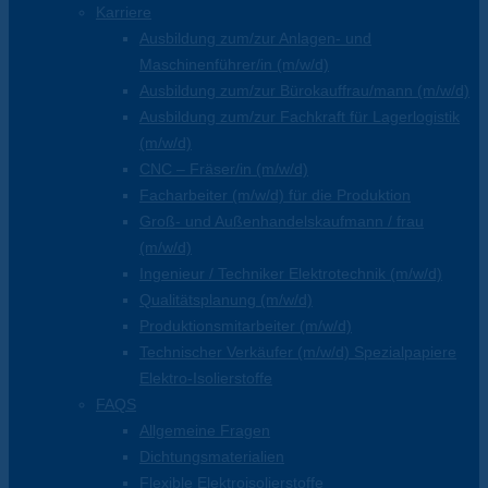
Karriere
Ausbildung zum/zur Anlagen- und
Maschinenführer/in (m/w/d)
Ausbildung zum/zur Bürokauffrau/mann (m/w/d)
Ausbildung zum/zur Fachkraft für Lagerlogistik
(m/w/d)
CNC – Fräser/in (m/w/d)
Facharbeiter (m/w/d) für die Produktion
Groß- und Außenhandelskaufmann / frau
(m/w/d)
Ingenieur / Techniker Elektrotechnik (m/w/d)
Qualitätsplanung (m/w/d)
Produktionsmitarbeiter (m/w/d)
Technischer Verkäufer (m/w/d) Spezialpapiere
Elektro-Isolierstoffe
FAQS
Allgemeine Fragen
Dichtungsmaterialien
Flexible Elektroisolierstoffe