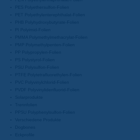
PES Polyethersulfon-Folien
PET Polyethylenterephthalat-Folien
PHB Polyhydroxybutyrate-Folien
PI Polyimid-Folien
PMMA Polymethylmethacrylat-Folien
PMP Polymethylpenten-Folien
PP Polypropylen-Folien
PS Polystyrol-Folien
PSU Polysulfon-Folien
PTFE Polytetrafluorethylen-Folien
PVC Polyvinylchlorid-Folien
PVDF Polyvinylidenfluorid-Folien
Solarprodukte
Trennfolien
PPSU Polyphenylsulfon-Folien
Verschiedene Produkte
Dogbones
Eckprofile