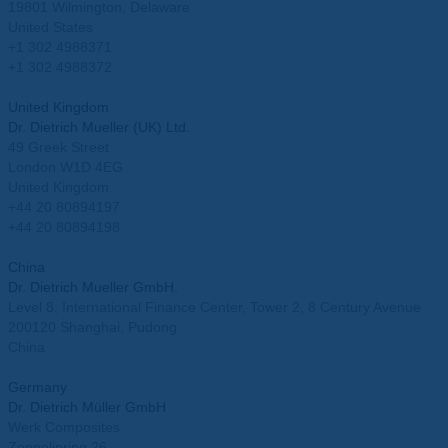
19801 Wilmington, Delaware
United States
+1 302 4988371
+1 302 4988372
info.usa@mueller-ahlhorn.com
United Kingdom
Dr. Dietrich Mueller (UK) Ltd.
49 Greek Street
London W1D 4EG
United Kingdom
+44 20 80894197
+44 20 80894198
info.uk@mueller-ahlhorn.com
China
Dr. Dietrich Mueller GmbH.
Level 8, International Finance Center, Tower 2, 8 Century Avenue
200120 Shanghai, Pudong
China
info.china@mueller-ahlhorn.com
Germany
Dr. Dietrich Müller GmbH
Werk Composites
Zeppelinring 26