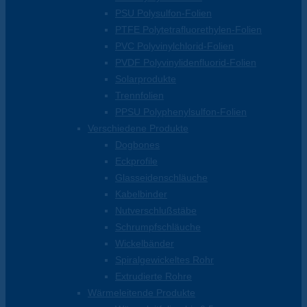
PSU Polysulfon-Folien
PTFE Polytetrafluorethylen-Folien
PVC Polyvinylchlorid-Folien
PVDF Polyvinylidenfluorid-Folien
Solarprodukte
Trennfolien
PPSU Polyphenylsulfon-Folien
Verschiedene Produkte
Dogbones
Eckprofile
Glasseidenschläuche
Kabelbinder
Nutverschlußstäbe
Schrumpfschläuche
Wickelbänder
Spiralgewickeltes Rohr
Extrudierte Rohre
Wärmeleitende Produkte