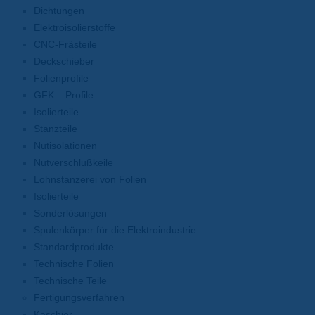
Dichtungen
Elektroisolierstoffe
CNC-Frästeile
Deckschieber
Folienprofile
GFK – Profile
Isolierteile
Stanzteile
Nutisolationen
Nutverschlußkeile
Lohnstanzerei von Folien
Isolierteile
Sonderlösungen
Spulenkörper für die Elektroindustrie
Standardprodukte
Technische Folien
Technische Teile
Fertigungsverfahren
Kaschier