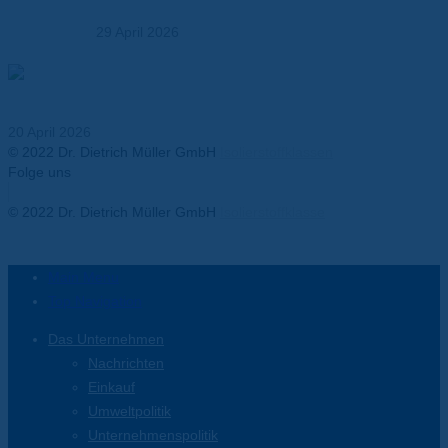
29 April 2026
Thermal Runaway in Batterien – Anforderungen an
Isolationsmaterialien
20 April 2026
© 2022 Dr. Dietrich Müller GmbH
Isolierstoffklassen
Folge uns
Facebook-f
Twitter
Youtube
Instagram
Linkedin-in
© 2022 Dr. Dietrich Müller GmbH
Isolierstoffklasse
Main Menu
Top Navigation
Das Unternehmen
Nachrichten
Einkauf
Umweltpolitik
Unternehmenspolitik