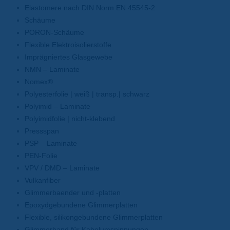
Elastomere nach DIN Norm EN 45545-2
Schäume
PORON-Schäume
Flexible Elektroisolierstoffe
Imprägniertes Glasgewebe
NMN – Laminate
Nomex®
Polyesterfolie | weiß | transp.| schwarz
Polyimid – Laminate
Polyimidfolie | nicht-klebend
Pressspan
PSP – Laminate
PEN-Folie
VPV / DMD – Laminate
Vulkanfiber
Glimmerbaender und -platten
Epoxydgebundene Glimmerplatten
Flexible, silikongebundene Glimmerplatten
Glimmerband für Kabelumspinnungen