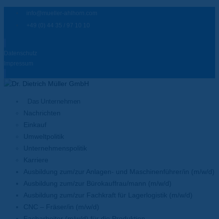
info@mueller-ahlhorn.com
+49 (0) 44 35 / 97 10 10
Datenschutz
Impressum
Das Unternehmen
Nachrichten
Einkauf
Umweltpolitik
Unternehmenspolitik
Karriere
Ausbildung zum/zur Anlagen- und Maschinenführer/in (m/w/d)
Ausbildung zum/zur Bürokauffrau/mann (m/w/d)
Ausbildung zum/zur Fachkraft für Lagerlogistik (m/w/d)
CNC – Fräser/in (m/w/d)
Facharbeiter (m/w/d) für die Produktion