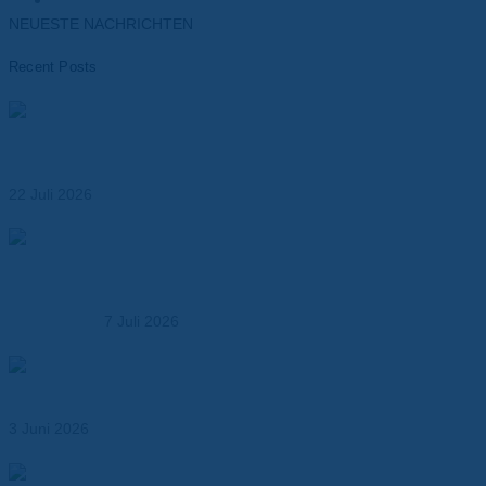
NEUESTE NACHRICHTEN
Recent Posts
Materialien für das Wärmemanagement von Batterien –
Leistungsfähigkeit, Sicherheit und Lebensdauer
optimieren
22 Juli 2026
Dr. Dietrich Müller GmbH übernimmt die MK
Kunststoffverarbeitung – Ausbau der Kompetenz in der
Kunststoffbearbeitung
7 Juli 2026
Abil® N – Dichtungspapier für Öl-, Kraftstoff- und
Industrieanwendungen
3 Juni 2026
Wärmeleitende Klebebänder für effizientes