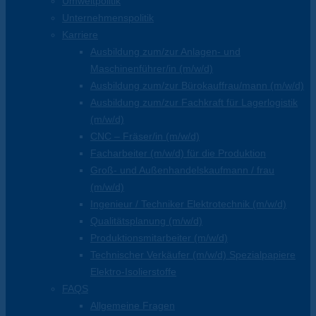
Umweltpolitik
Unternehmenspolitik
Karriere
Ausbildung zum/zur Anlagen- und
Maschinenführer/in (m/w/d)
Ausbildung zum/zur Bürokauffrau/mann (m/w/d)
Ausbildung zum/zur Fachkraft für Lagerlogistik
(m/w/d)
CNC – Fräser/in (m/w/d)
Facharbeiter (m/w/d) für die Produktion
Groß- und Außenhandelskaufmann / frau
(m/w/d)
Ingenieur / Techniker Elektrotechnik (m/w/d)
Qualitätsplanung (m/w/d)
Produktionsmitarbeiter (m/w/d)
Technischer Verkäufer (m/w/d) Spezialpapiere
Elektro-Isolierstoffe
FAQS
Allgemeine Fragen