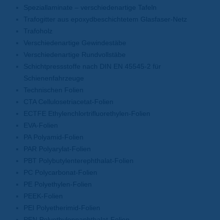
Speziallaminate – verschiedenartige Tafeln
Trafogitter aus epoxydbeschichtetem Glasfaser-Netz
Trafoholz
Verschiedenartige Gewindestäbe
Verschiedenartige Rundvollstäbe
Schichtpressstoffe nach DIN EN 45545-2 für
Schienenfahrzeuge
Technischen Folien
CTA Cellulosetriacetat-Folien
ECTFE Ethylenchlortrifluorethylen-Folien
EVA-Folien
PA Polyamid-Folien
PAR Polyarylat-Folien
PBT Polybutylenterephthalat-Folien
PC Polycarbonat-Folien
PE Polyethylen-Folien
PEEK-Folien
PEI Polyetherimid-Folien
PEN Polyethylennaphthalat-Folien