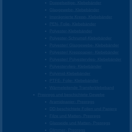
Doppelseitige- Klebebänder
Glasgewebe- Klebebänder
Imprägnierte Krepp- Klebebänder
PEN- Folie- Klebebänder
Polyester-Klebebänder
Polyester-Schrumpf-Klebebänder
Polyester/ Glasgewebe- Klebebänder
Polyester/ Krepppapier- Klebebänder
Polyester/ Polyestervlies- Klebebänder
Polyestervlies- Klebebänder
Polyimid-Klebebänder
PTFE- Folie- Klebebänder
Wärmeleitende Transferklebeband
Prepregs und beschichtete Gewebe
Aramidpapier- Prepregs
DD-beschichtete Folien und Papiere
Filze und Matten- Prepregs
Glasseide und Matten- Prepregs
Glimmer- Prepregs