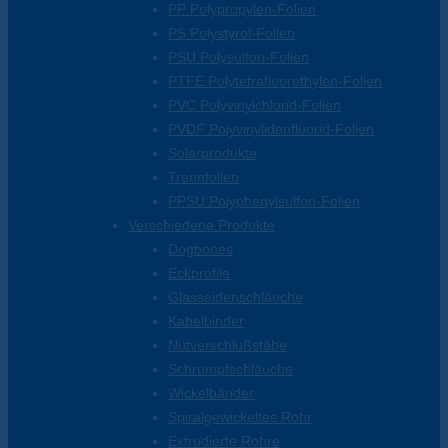
PP Polypropylen-Folien
PS Polystyrol-Folien
PSU Polysulfon-Folien
PTFE Polytetrafluorethylen-Folien
PVC Polyvinylchlorid-Folien
PVDF Polyvinylidenfluorid-Folien
Solarprodukte
Trennfolien
PPSU Polyphenylsulfon-Folien
Verschiedene Produkte
Dogbones
Eckprofile
Glasseidenschläuche
Kabelbinder
Nutverschlußstäbe
Schrumpfschläuche
Wickelbänder
Spiralgewickeltes Rohr
Extrudierte Rohre