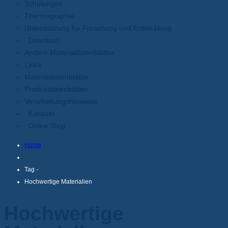
Schulungen
Thermographie
Unterstützung für Forschung und Entwicklung
Download
Andere Materialdatenblätter
Links
Materialdatenblätter
Produktdatenblätter
Verarbeitungshinweise
Kontakte
Online Shop
Home
Tag -
Hochwertige Materialien
Hochwertige