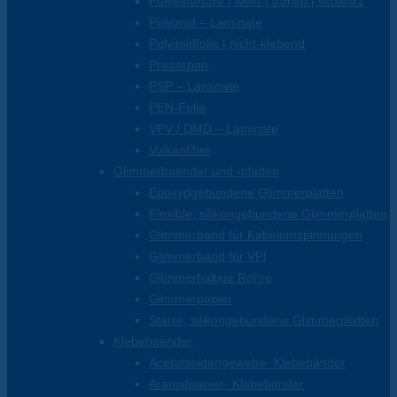
Polyesterfolie | weiß | transp.| schwarz
Polyimid – Laminate
Polyimidfolie | nicht-klebend
Pressspan
PSP – Laminate
PEN-Folie
VPV / DMD – Laminate
Vulkanfiber
Glimmerbaender und -platten
Epoxydgebundene Glimmerplatten
Flexible, silikongebundene Glimmerplatten
Glimmerband für Kabelumspinnungen
Glimmerband für VPI
Glimmerhaltige Rohre
Glimmerpapier
Starre, silikongebundene Glimmerplatten
Klebebaender
Acetatseidengewebe- Klebebänder
Aramidpapier- Klebebänder