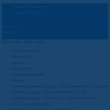
info@mueller-ahlhorn.com
+49 (0) 44 35 / 97 10 10
Datenschutz
Impressum
Das Unternehmen
Nachrichten
Einkauf
Umweltpolitik
Unternehmenspolitik
Karriere
Ausbildung zum/zur Anlagen- und Maschinenführer/in (m/w/d)
Ausbildung zum/zur Bürokauffrau/mann (m/w/d)
Ausbildung zum/zur Fachkraft für Lagerlogistik (m/w/d)
CNC – Fräser/in (m/w/d)
Facharbeiter (m/w/d) für die Produktion