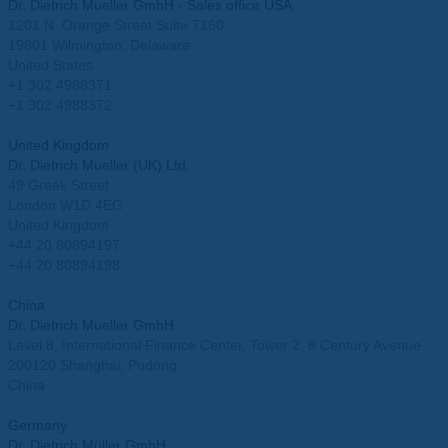
Dr. Dietrich Mueller GmbH - Sales office USA
1201 N. Orange Street Suite 7160
19801 Wilmington, Delaware
United States
+1 302 4988371
+1 302 4988372
info.usa@mueller-ahlhorn.com
United Kingdom
Dr. Dietrich Mueller (UK) Ltd.
49 Greek Street
London W1D 4EG
United Kingdom
+44 20 80894197
+44 20 80894198
info.uk@mueller-ahlhorn.com
China
Dr. Dietrich Mueller GmbH.
Level 8, International Finance Center, Tower 2, 8 Century Avenue
200120 Shanghai, Pudong
China
info.china@mueller-ahlhorn.com
Germany
Dr. Dietrich Müller GmbH