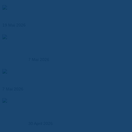
Wärmeleitende Klebebänder für effizientes
Thermomanagement
19 Mai 2026
Produktionsmöglichkeiten der Dr. Dietrich Müller GmbH –
Kunststoffverarbeitung und technische Fertigung aus
einer Hand
7 Mai 2026
Hochtemperaturfolien ersetzen klassische
Isolationsmaterialien
7 Mai 2026
Elektroisolationslösungen und technische
Verbundwerkstoffe – maßgeschneidert für Industrie,
OEMs und Entwickler
30 April 2026