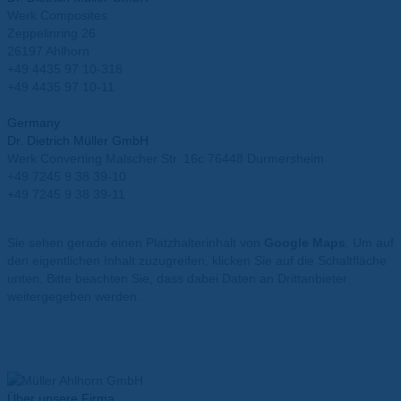
Werk Composites
Zeppelinring 26
26197 Ahlhorn
+49 4435 97 10-318
+49 4435 97 10-11
info@mueller-ahlhorn.com
Germany
Dr. Dietrich Müller GmbH
Werk Converting Malscher Str. 16c 76448 Durmersheim
+49 7245 9 38 39-10
+49 7245 9 38 39-11
info@mueller-ahlhorn.com
Sie sehen gerade einen Platzhalterinhalt von
Google Maps
. Um auf
den eigentlichen Inhalt zuzugreifen, klicken Sie auf die Schaltfläche
unten. Bitte beachten Sie, dass dabei Daten an Drittanbieter
weitergegeben werden.
Mehr Informationen
Inhalt entsperren
Erforderlichen Service akzeptieren und Inhalte entsperren
Über unsere Firma