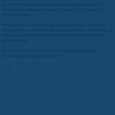
Dr. Dietrich Müller GmbH ist ein globaler Lösungsanbieter für
Elektro-Isolierstoffe, wärmeleitende Produkte, Dichtungen und
technische Folien.
Wir beraten bei der Auswahl des richtigen Materials und fertigen
Präzisionsteile aus flexiblen und starren Materialien. Wir betreiben 6
Standorte und bieten Dienstleistungen für Unternehmen auf der
ganzen Welt an.
Wir sind nach ISO 9001 und ISO 14001 zertifiziert und als
Repackager bei UL gelistet (E341377).
Materialien
Polyesterfolie
Polyimidfolie
Wärmeleitpasten
Wärmeleitpads
Kunden
Elektromotoren
Batterien