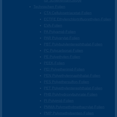
für Schienenfahrzeuge
Technischen Folien
CTA Cellulosetriacetat-Folien
ECTFE Ethylenchlortrifluorethylen-Folien
EVA-Folien
PA Polyamid-Folien
PAR Polyarylat-Folien
PBT Polybutylenterephthalat-Folien
PC Polycarbonat-Folien
PE Polyethylen-Folien
PEEK-Folien
PEI Polyetherimid-Folien
PEN Polyethylennaphthalat-Folien
PES Polyethersulfon-Folien
PET Polyethylenterephthalat-Folien
PHB Polyhydroxybutyrate-Folien
PI Polyimid-Folien
PMMA Polymethylmethacrylat-Folien
PMP Polymethylpenten-Folien