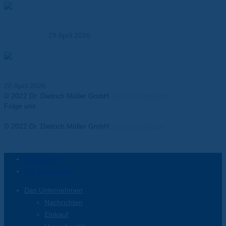
So wählen Sie den richtigen Verbundwerkstoff – Ein
Praxisleitfaden für Entwickler und OEMs
29 April 2026
Thermal Runaway in Batterien – Anforderungen an
Isolationsmaterialien
20 April 2026
© 2022 Dr. Dietrich Müller GmbH
Isolierstoffklassen
Folge uns
Facebook-f
Twitter
Youtube
Instagram
Linkedin-in
© 2022 Dr. Dietrich Müller GmbH
Isolierstoffklasse
Main Menu
Top Navigation
Das Unternehmen
Nachrichten
Einkauf