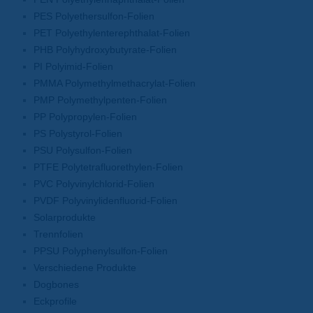
PES Polyethersulfon-Folien
PET Polyethylenterephthalat-Folien
PHB Polyhydroxybutyrate-Folien
PI Polyimid-Folien
PMMA Polymethylmethacrylat-Folien
PMP Polymethylpenten-Folien
PP Polypropylen-Folien
PS Polystyrol-Folien
PSU Polysulfon-Folien
PTFE Polytetrafluorethylen-Folien
PVC Polyvinylchlorid-Folien
PVDF Polyvinylidenfluorid-Folien
Solarprodukte
Trennfolien
PPSU Polyphenylsulfon-Folien
Verschiedene Produkte
Dogbones
Eckprofile