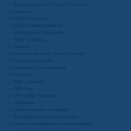
Elastomere nach DIN Norm EN 45545-2
Schäume
PORON-Schäume
Flexible Elektroisolierstoffe
Imprägniertes Glasgewebe
NMN – Laminate
Nomex®
Polyesterfolie | weiß | transp.| schwarz
Polyimid – Laminate
Polyimidfolie | nicht-klebend
Pressspan
PSP – Laminate
PEN-Folie
VPV / DMD – Laminate
Vulkanfiber
Glimmerbaender und -platten
Epoxydgebundene Glimmerplatten
Flexible, silikongebundene Glimmerplatten
Glimmerband für Kabelumspinnungen