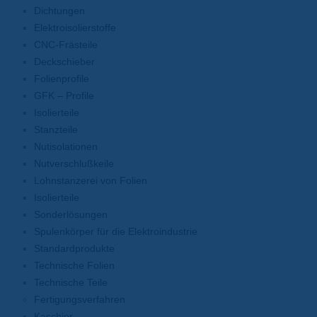
Dichtungen
Elektroisolierstoffe
CNC-Frästeile
Deckschieber
Folienprofile
GFK – Profile
Isolierteile
Stanzteile
Nutisolationen
Nutverschlußkeile
Lohnstanzerei von Folien
Isolierteile
Sonderlösungen
Spulenkörper für die Elektroindustrie
Standardprodukte
Technische Folien
Technische Teile
Fertigungsverfahren
Kaschier