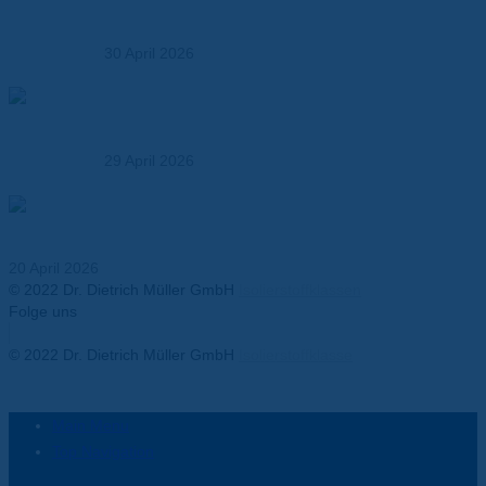
OEMs und Entwickler
30 April 2026
So wählen Sie den richtigen Verbundwerkstoff – Ein
Praxisleitfaden für Entwickler und OEMs
29 April 2026
Thermal Runaway in Batterien – Anforderungen an
Isolationsmaterialien
20 April 2026
© 2022 Dr. Dietrich Müller GmbH
Isolierstoffklassen
Folge uns
Facebook-f
Twitter
Youtube
Instagram
Linkedin-in
© 2022 Dr. Dietrich Müller GmbH
Isolierstoffklasse
Main Menu
Top Navigation