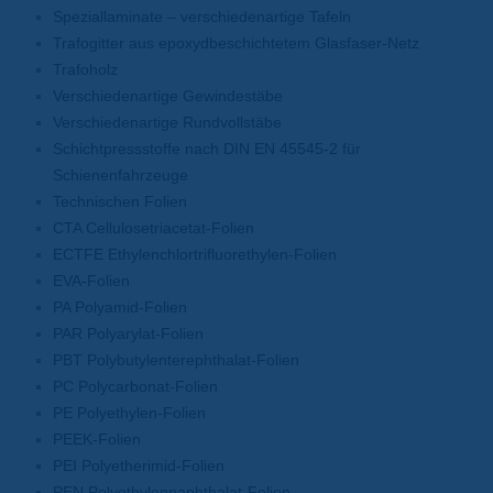
Speziallaminate – verschiedenartige Tafeln
Trafogitter aus epoxydbeschichtetem Glasfaser-Netz
Trafoholz
Verschiedenartige Gewindestäbe
Verschiedenartige Rundvollstäbe
Schichtpressstoffe nach DIN EN 45545-2 für
Schienenfahrzeuge
Technischen Folien
CTA Cellulosetriacetat-Folien
ECTFE Ethylenchlortrifluorethylen-Folien
EVA-Folien
PA Polyamid-Folien
PAR Polyarylat-Folien
PBT Polybutylenterephthalat-Folien
PC Polycarbonat-Folien
PE Polyethylen-Folien
PEEK-Folien
PEI Polyetherimid-Folien
PEN Polyethylennaphthalat-Folien