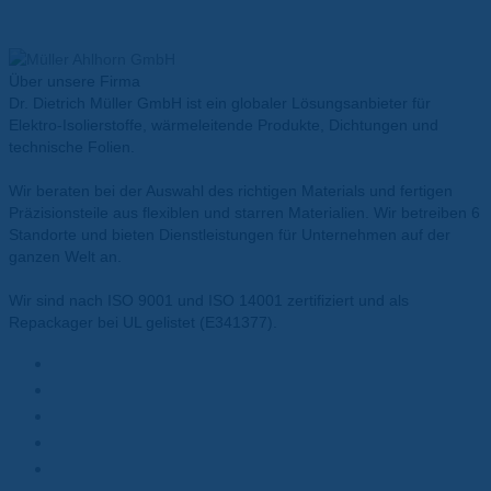
Inhalt entsperren
Erforderlichen Service akzeptieren und Inhalte entsperren
Über unsere Firma
Dr. Dietrich Müller GmbH ist ein globaler Lösungsanbieter für
Elektro-Isolierstoffe, wärmeleitende Produkte, Dichtungen und
technische Folien.
Wir beraten bei der Auswahl des richtigen Materials und fertigen
Präzisionsteile aus flexiblen und starren Materialien. Wir betreiben 6
Standorte und bieten Dienstleistungen für Unternehmen auf der
ganzen Welt an.
Wir sind nach ISO 9001 und ISO 14001 zertifiziert und als
Repackager bei UL gelistet (E341377).
Materialien
Polyesterfolie
Polyimidfolie
Wärmeleitpasten
Wärmeleitpads