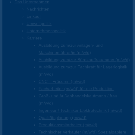
Das Unternehmen
Nachrichten
Einkauf
Umweltpolitik
Unternehmenspolitik
Karriere
Ausbildung zum/zur Anlagen- und
Maschinenführer/in (m/w/d)
Ausbildung zum/zur Bürokauffrau/mann (m/w/d)
Ausbildung zum/zur Fachkraft für Lagerlogistik
(m/w/d)
CNC – Fräser/in (m/w/d)
Facharbeiter (m/w/d) für die Produktion
Groß- und Außenhandelskaufmann / frau
(m/w/d)
Ingenieur / Techniker Elektrotechnik (m/w/d)
Qualitätsplanung (m/w/d)
Produktionsmitarbeiter (m/w/d)
Technischer Verkäufer (m/w/d) Spezialpapiere