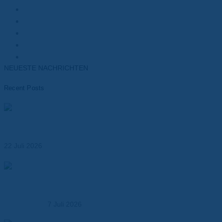
Kunden
Elektromotoren
Batterien
Transformatoren
Elektronik
NEUESTE NACHRICHTEN
Recent Posts
Materialien für das Wärmemanagement von Batterien –
Leistungsfähigkeit, Sicherheit und Lebensdauer
optimieren
22 Juli 2026
Dr. Dietrich Müller GmbH übernimmt die MK
Kunststoffverarbeitung – Ausbau der Kompetenz in der
Kunststoffbearbeitung
7 Juli 2026