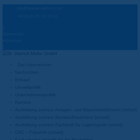
info@mueller-ahlhorn.com
+49 (0) 44 35 / 97 10 10
Datenschutz
Impressum
Das Unternehmen
Nachrichten
Einkauf
Umweltpolitik
Unternehmenspolitik
Karriere
Ausbildung zum/zur Anlagen- und Maschinenführer/in (m/w/d)
Ausbildung zum/zur Bürokauffrau/mann (m/w/d)
Ausbildung zum/zur Fachkraft für Lagerlogistik (m/w/d)
CNC – Fräser/in (m/w/d)
Facharbeiter (m/w/d) für die Produktion