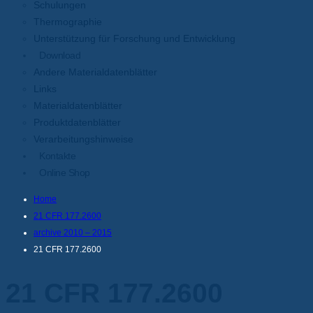
Schulungen
Thermographie
Unterstützung für Forschung und Entwicklung
Download
Andere Materialdatenblätter
Links
Materialdatenblätter
Produktdatenblätter
Verarbeitungshinweise
Kontakte
Online Shop
Home
21 CFR 177.2600
archive 2010 – 2015
21 CFR 177.2600
21 CFR 177.2600