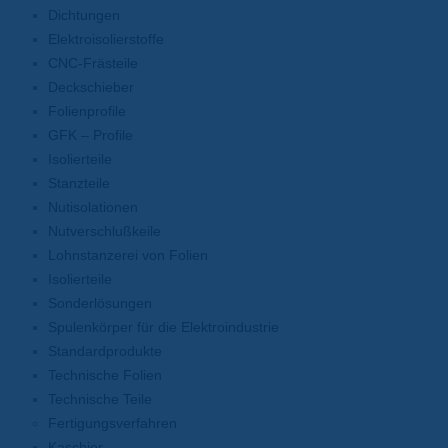
Dichtungen
Elektroisolierstoffe
CNC-Frästeile
Deckschieber
Folienprofile
GFK – Profile
Isolierteile
Stanzteile
Nutisolationen
Nutverschlußkeile
Lohnstanzerei von Folien
Isolierteile
Sonderlösungen
Spulenkörper für die Elektroindustrie
Standardprodukte
Technische Folien
Technische Teile
Fertigungsverfahren
Kaschier