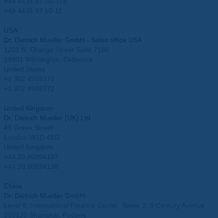
+49 4435 97 10-318
+49 4435 97 10-11
info@mueller-ahlhorn.com
USA
Dr. Dietrich Mueller GmbH - Sales office USA
1201 N. Orange Street Suite 7160
19801 Wilmington, Delaware
United States
+1 302 4988371
+1 302 4988372
info.usa@mueller-ahlhorn.com
United Kingdom
Dr. Dietrich Mueller (UK) Ltd.
49 Greek Street
London W1D 4EG
United Kingdom
+44 20 80894197
+44 20 80894198
info.uk@mueller-ahlhorn.com
China
Dr. Dietrich Mueller GmbH.
Level 8, International Finance Center, Tower 2, 8 Century Avenue
200120 Shanghai, Pudong