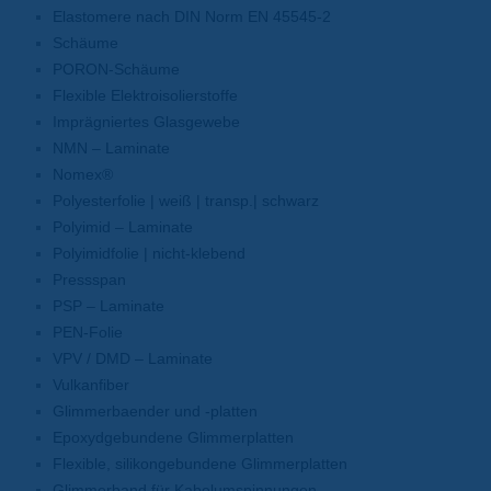
Elastomere nach DIN Norm EN 45545-2
Schäume
PORON-Schäume
Flexible Elektroisolierstoffe
Imprägniertes Glasgewebe
NMN – Laminate
Nomex®
Polyesterfolie | weiß | transp.| schwarz
Polyimid – Laminate
Polyimidfolie | nicht-klebend
Pressspan
PSP – Laminate
PEN-Folie
VPV / DMD – Laminate
Vulkanfiber
Glimmerbaender und -platten
Epoxydgebundene Glimmerplatten
Flexible, silikongebundene Glimmerplatten
Glimmerband für Kabelumspinnungen