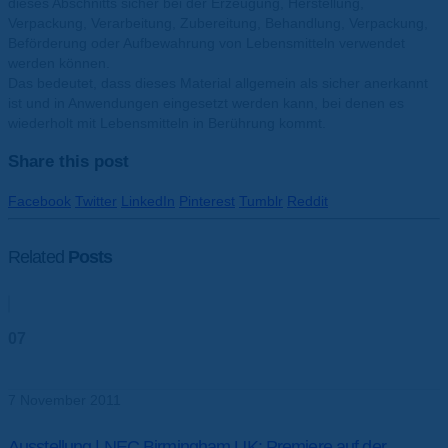
dieses Abschnitts sicher bei der Erzeugung, Herstellung,
Verpackung, Verarbeitung, Zubereitung, Behandlung, Verpackung,
Beförderung oder Aufbewahrung von Lebensmitteln verwendet
werden können.
Das bedeutet, dass dieses Material allgemein als sicher anerkannt
ist und in Anwendungen eingesetzt werden kann, bei denen es
wiederholt mit Lebensmitteln in Berührung kommt.
Share this post
Facebook
Twitter
LinkedIn
Pinterest
Tumblr
Reddit
Related
Posts
07
Nov.
7 November 2011
Ausstellung | NEC Birmingham UK: Premiere auf der