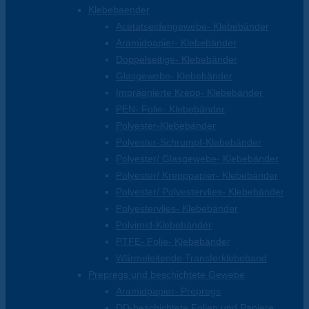
Klebebaender
Acetatseidengewebe- Klebebänder
Aramidpapier- Klebebänder
Doppelseitige- Klebebänder
Glasgewebe- Klebebänder
Imprägnierte Krepp- Klebebänder
PEN- Folie- Klebebänder
Polyester-Klebebänder
Polyester-Schrumpf-Klebebänder
Polyester/ Glasgewebe- Klebebänder
Polyester/ Krepppapier- Klebebänder
Polyester/ Polyestervlies- Klebebänder
Polyestervlies- Klebebänder
Polyimid-Klebebänder
PTFE- Folie- Klebebänder
Wärmeleitende Transferklebeband
Prepregs und beschichtete Gewebe
Aramidpapier- Prepregs
DD-beschichtete Folien und Papiere