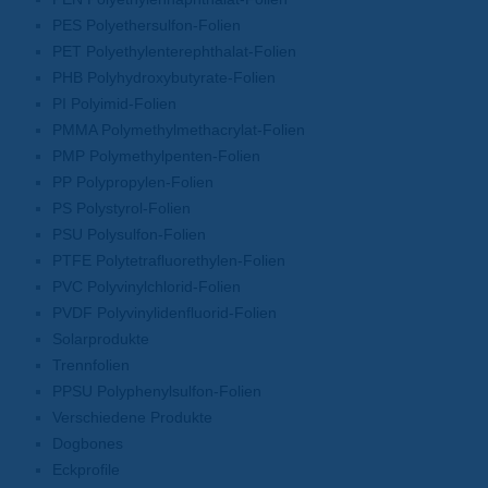
PES Polyethersulfon-Folien
PET Polyethylenterephthalat-Folien
PHB Polyhydroxybutyrate-Folien
PI Polyimid-Folien
PMMA Polymethylmethacrylat-Folien
PMP Polymethylpenten-Folien
PP Polypropylen-Folien
PS Polystyrol-Folien
PSU Polysulfon-Folien
PTFE Polytetrafluorethylen-Folien
PVC Polyvinylchlorid-Folien
PVDF Polyvinylidenfluorid-Folien
Solarprodukte
Trennfolien
PPSU Polyphenylsulfon-Folien
Verschiedene Produkte
Dogbones
Eckprofile