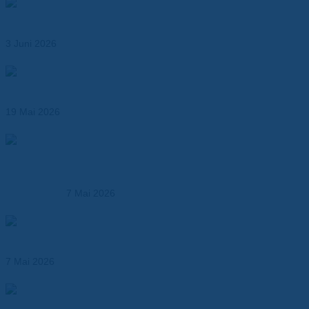
Abil® N – Dichtungspapier für Öl-, Kraftstoff- und
Industrieanwendungen
3 Juni 2026
Wärmeleitende Klebebänder für effizientes
Thermomanagement
19 Mai 2026
Produktionsmöglichkeiten der Dr. Dietrich Müller GmbH –
Kunststoffverarbeitung und technische Fertigung aus
einer Hand
7 Mai 2026
Hochtemperaturfolien ersetzen klassische
Isolationsmaterialien
7 Mai 2026
Elektroisolationslösungen und technische
Verbundwerkstoffe – maßgeschneidert für Industrie,