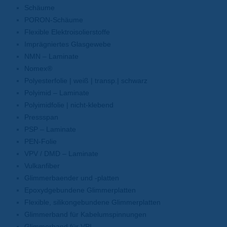
Schäume
PORON-Schäume
Flexible Elektroisolierstoffe
Imprägniertes Glasgewebe
NMN – Laminate
Nomex®
Polyesterfolie | weiß | transp.| schwarz
Polyimid – Laminate
Polyimidfolie | nicht-klebend
Pressspan
PSP – Laminate
PEN-Folie
VPV / DMD – Laminate
Vulkanfiber
Glimmerbaender und -platten
Epoxydgebundene Glimmerplatten
Flexible, silikongebundene Glimmerplatten
Glimmerband für Kabelumspinnungen
Glimmerband für VPI