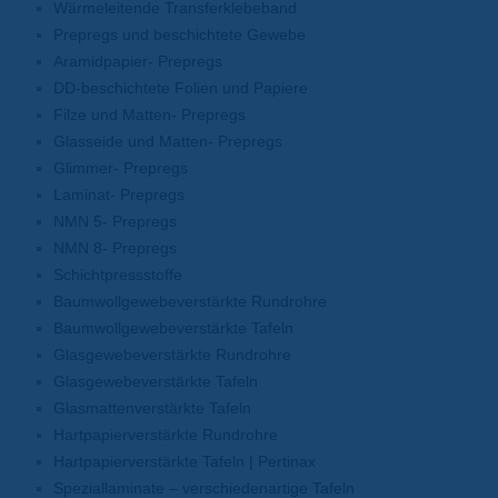
Wärmeleitende Transferklebeband
Prepregs und beschichtete Gewebe
Aramidpapier- Prepregs
DD-beschichtete Folien und Papiere
Filze und Matten- Prepregs
Glasseide und Matten- Prepregs
Glimmer- Prepregs
Laminat- Prepregs
NMN 5- Prepregs
NMN 8- Prepregs
Schichtpressstoffe
Baumwollgewebeverstärkte Rundrohre
Baumwollgewebeverstärkte Tafeln
Glasgewebeverstärkte Rundrohre
Glasgewebeverstärkte Tafeln
Glasmattenverstärkte Tafeln
Hartpapierverstärkte Rundrohre
Hartpapierverstärkte Tafeln | Pertinax
Speziallaminate – verschiedenartige Tafeln