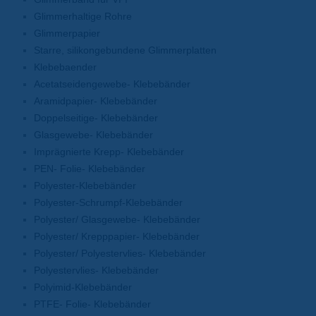
Glimmerhaltige Rohre
Glimmerpapier
Starre, silikongebundene Glimmerplatten
Klebebaender
Acetatseidengewebe- Klebebänder
Aramidpapier- Klebebänder
Doppelseitige- Klebebänder
Glasgewebe- Klebebänder
Imprägnierte Krepp- Klebebänder
PEN- Folie- Klebebänder
Polyester-Klebebänder
Polyester-Schrumpf-Klebebänder
Polyester/ Glasgewebe- Klebebänder
Polyester/ Krepppapier- Klebebänder
Polyester/ Polyestervlies- Klebebänder
Polyestervlies- Klebebänder
Polyimid-Klebebänder
PTFE- Folie- Klebebänder