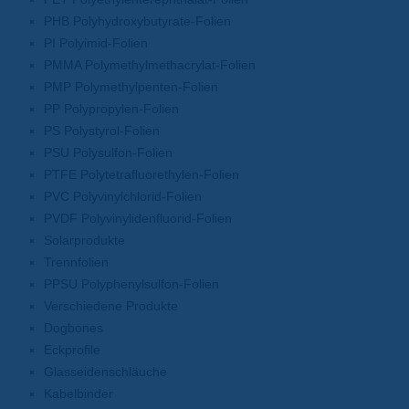
PHB Polyhydroxybutyrate-Folien
PI Polyimid-Folien
PMMA Polymethylmethacrylat-Folien
PMP Polymethylpenten-Folien
PP Polypropylen-Folien
PS Polystyrol-Folien
PSU Polysulfon-Folien
PTFE Polytetrafluorethylen-Folien
PVC Polyvinylchlorid-Folien
PVDF Polyvinylidenfluorid-Folien
Solarprodukte
Trennfolien
PPSU Polyphenylsulfon-Folien
Verschiedene Produkte
Dogbones
Eckprofile
Glasseidenschläuche
Kabelbinder