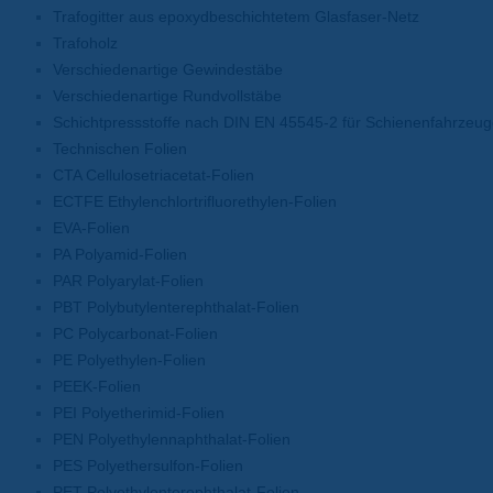
Trafogitter aus epoxydbeschichtetem Glasfaser-Netz
Trafoholz
Verschiedenartige Gewindestäbe
Verschiedenartige Rundvollstäbe
Schichtpressstoffe nach DIN EN 45545-2 für Schienenfahrzeu
Technischen Folien
CTA Cellulosetriacetat-Folien
ECTFE Ethylenchlortrifluorethylen-Folien
EVA-Folien
PA Polyamid-Folien
PAR Polyarylat-Folien
PBT Polybutylenterephthalat-Folien
PC Polycarbonat-Folien
PE Polyethylen-Folien
PEEK-Folien
PEI Polyetherimid-Folien
PEN Polyethylennaphthalat-Folien
PES Polyethersulfon-Folien
PET Polyethylenterephthalat-Folien