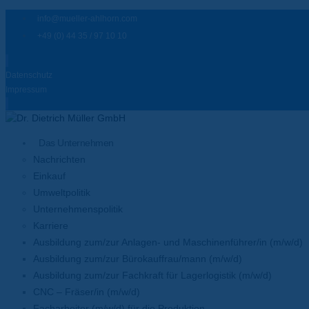
info@mueller-ahlhorn.com
+49 (0) 44 35 / 97 10 10
Datenschutz
Impressum
Das Unternehmen
Nachrichten
Einkauf
Umweltpolitik
Unternehmenspolitik
Karriere
Ausbildung zum/zur Anlagen- und Maschinenführer/in (m/w/d)
Ausbildung zum/zur Bürokauffrau/mann (m/w/d)
Ausbildung zum/zur Fachkraft für Lagerlogistik (m/w/d)
CNC – Fräser/in (m/w/d)
Facharbeiter (m/w/d) für die Produktion