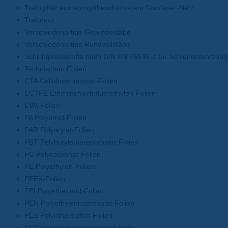
Trafogitter aus epoxydbeschichtetem Glasfaser-Netz
Trafoholz
Verschiedenartige Gewindestäbe
Verschiedenartige Rundvollstäbe
Schichtpressstoffe nach DIN EN 45545-2 für Schienenfahrzeu
Technischen Folien
CTA Cellulosetriacetat-Folien
ECTFE Ethylenchlortrifluorethylen-Folien
EVA-Folien
PA Polyamid-Folien
PAR Polyarylat-Folien
PBT Polybutylenterephthalat-Folien
PC Polycarbonat-Folien
PE Polyethylen-Folien
PEEK-Folien
PEI Polyetherimid-Folien
PEN Polyethylennaphthalat-Folien
PES Polyethersulfon-Folien
PET Polyethylenterephthalat-Folien