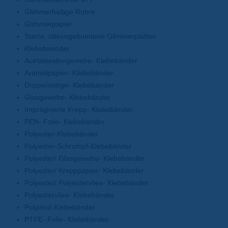
Glimmerhaltige Rohre
Glimmerpapier
Starre, silikongebundene Glimmerplatten
Klebebaender
Acetatseidengewebe- Klebebänder
Aramidpapier- Klebebänder
Doppelseitige- Klebebänder
Glasgewebe- Klebebänder
Imprägnierte Krepp- Klebebänder
PEN- Folie- Klebebänder
Polyester-Klebebänder
Polyester-Schrumpf-Klebebänder
Polyester/ Glasgewebe- Klebebänder
Polyester/ Krepppapier- Klebebänder
Polyester/ Polyestervlies- Klebebänder
Polyestervlies- Klebebänder
Polyimid-Klebebänder
PTFE- Folie- Klebebänder