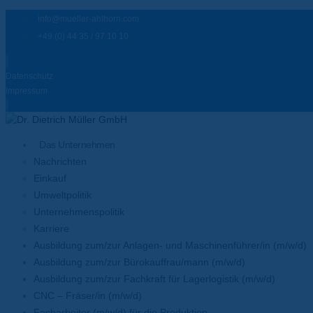
info@mueller-ahlhorn.com
+49 (0) 44 35 / 97 10 10
Datenschutz
Impressum
Das Unternehmen
Nachrichten
Einkauf
Umweltpolitik
Unternehmenspolitik
Karriere
Ausbildung zum/zur Anlagen- und Maschinenführer/in (m/w/d)
Ausbildung zum/zur Bürokauffrau/mann (m/w/d)
Ausbildung zum/zur Fachkraft für Lagerlogistik (m/w/d)
CNC – Fräser/in (m/w/d)
Facharbeiter (m/w/d) für die Produktion