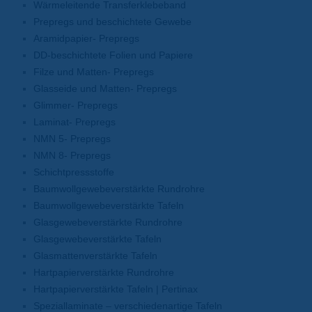
Wärmeleitende Transferklebeband
Prepregs und beschichtete Gewebe
Aramidpapier- Prepregs
DD-beschichtete Folien und Papiere
Filze und Matten- Prepregs
Glasseide und Matten- Prepregs
Glimmer- Prepregs
Laminat- Prepregs
NMN 5- Prepregs
NMN 8- Prepregs
Schichtpressstoffe
Baumwollgewebeverstärkte Rundrohre
Baumwollgewebeverstärkte Tafeln
Glasgewebeverstärkte Rundrohre
Glasgewebeverstärkte Tafeln
Glasmattenverstärkte Tafeln
Hartpapierverstärkte Rundrohre
Hartpapierverstärkte Tafeln | Pertinax
Speziallaminate – verschiedenartige Tafeln