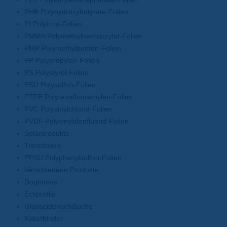
PHB Polyhydroxybutyrate-Folien
PI Polyimid-Folien
PMMA Polymethylmethacrylat-Folien
PMP Polymethylpenten-Folien
PP Polypropylen-Folien
PS Polystyrol-Folien
PSU Polysulfon-Folien
PTFE Polytetrafluorethylen-Folien
PVC Polyvinylchlorid-Folien
PVDF Polyvinylidenfluorid-Folien
Solarprodukte
Trennfolien
PPSU Polyphenylsulfon-Folien
Verschiedene Produkte
Dogbones
Eckprofile
Glasseidenschläuche
Kabelbinder