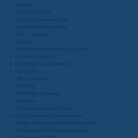
Schäume
PORON-Schäume
Flexible Elektroisolierstoffe
Imprägniertes Glasgewebe
NMN – Laminate
Nomex®
Polyesterfolie | weiß | transp.| schwarz
Polyimid – Laminate
Polyimidfolie | nicht-klebend
Pressspan
PSP – Laminate
PEN-Folie
VPV / DMD – Laminate
Vulkanfiber
Glimmerbaender und -platten
Epoxydgebundene Glimmerplatten
Flexible, silikongebundene Glimmerplatten
Glimmerband für Kabelumspinnungen
Glimmerband für VPI