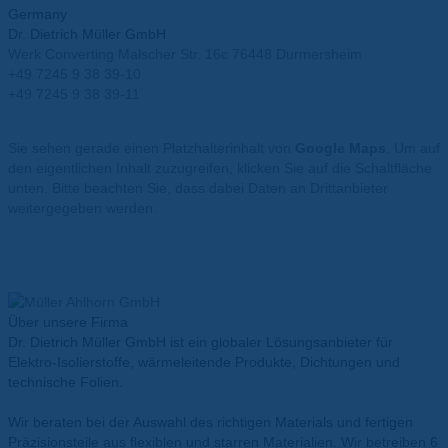
Germany
Dr. Dietrich Müller GmbH
Werk Converting Malscher Str. 16c 76448 Durmersheim
+49 7245 9 38 39-10
+49 7245 9 38 39-11
info@mueller-ahlhorn.com
Sie sehen gerade einen Platzhalterinhalt von
Google Maps
. Um auf
den eigentlichen Inhalt zuzugreifen, klicken Sie auf die Schaltfläche
unten. Bitte beachten Sie, dass dabei Daten an Drittanbieter
weitergegeben werden.
Mehr Informationen
Inhalt entsperren
Erforderlichen Service akzeptieren und Inhalte entsperren
Über unsere Firma
Dr. Dietrich Müller GmbH ist ein globaler Lösungsanbieter für
Elektro-Isolierstoffe, wärmeleitende Produkte, Dichtungen und
technische Folien.
Wir beraten bei der Auswahl des richtigen Materials und fertigen
Präzisionsteile aus flexiblen und starren Materialien. Wir betreiben 6