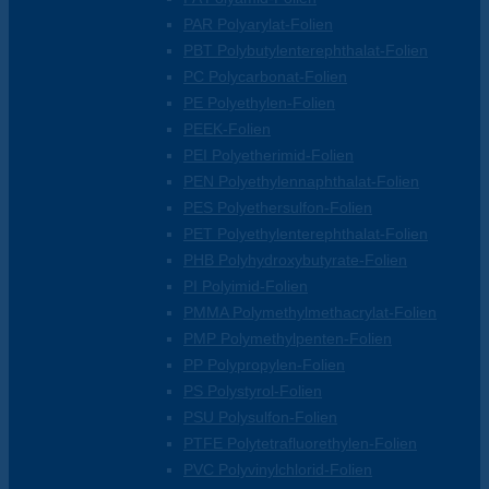
PAR Polyarylat-Folien
PBT Polybutylenterephthalat-Folien
PC Polycarbonat-Folien
PE Polyethylen-Folien
PEEK-Folien
PEI Polyetherimid-Folien
PEN Polyethylennaphthalat-Folien
PES Polyethersulfon-Folien
PET Polyethylenterephthalat-Folien
PHB Polyhydroxybutyrate-Folien
PI Polyimid-Folien
PMMA Polymethylmethacrylat-Folien
PMP Polymethylpenten-Folien
PP Polypropylen-Folien
PS Polystyrol-Folien
PSU Polysulfon-Folien
PTFE Polytetrafluorethylen-Folien
PVC Polyvinylchlorid-Folien