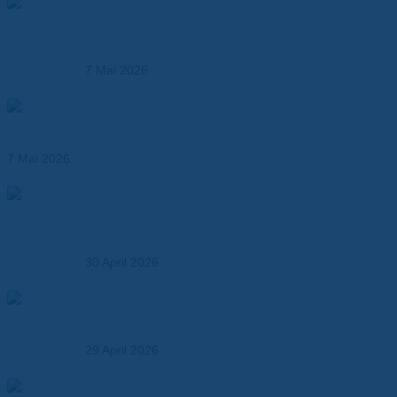
Produktionsmöglichkeiten der Dr. Dietrich Müller GmbH –
Kunststoffverarbeitung und technische Fertigung aus
einer Hand
7 Mai 2026
Hochtemperaturfolien ersetzen klassische
Isolationsmaterialien
7 Mai 2026
Elektroisolationslösungen und technische
Verbundwerkstoffe – maßgeschneidert für Industrie,
OEMs und Entwickler
30 April 2026
So wählen Sie den richtigen Verbundwerkstoff – Ein
Praxisleitfaden für Entwickler und OEMs
29 April 2026
Thermal Runaway in Batterien – Anforderungen an