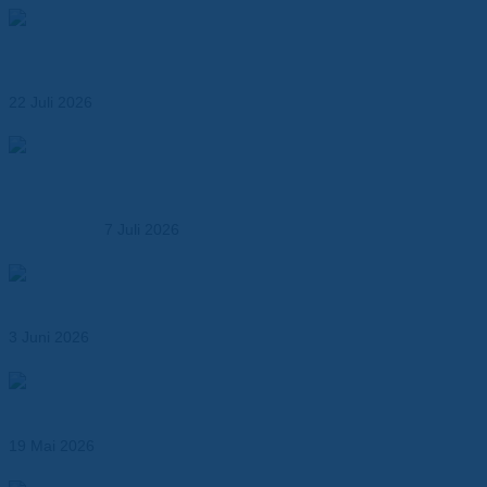
Materialien für das Wärmemanagement von Batterien –
Leistungsfähigkeit, Sicherheit und Lebensdauer
optimieren
22 Juli 2026
Dr. Dietrich Müller GmbH übernimmt die MK
Kunststoffverarbeitung – Ausbau der Kompetenz in der
Kunststoffbearbeitung
7 Juli 2026
Abil® N – Dichtungspapier für Öl-, Kraftstoff- und
Industrieanwendungen
3 Juni 2026
Wärmeleitende Klebebänder für effizientes
Thermomanagement
19 Mai 2026