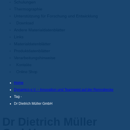
Schulungen
Thermographie
Unterstützung für Forschung und Entwicklung
Download
Andere Materialdatenblätter
Links
Materialdatenblätter
Produktdatenblätter
Verarbeitungshinweise
Kontakte
Online Shop
Home
Dynamics e.V. – Innovation und Teamgeist auf der Rennstrecke
Tag -
Dr Dietrich Müller GmbH
Dr Dietrich Müller