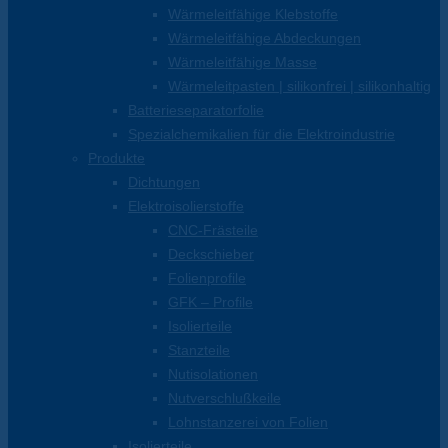
Wärmeleitfähige Klebstoffe
Wärmeleitfähige Abdeckungen
Wärmeleitfähige Masse
Wärmeleitpasten | silikonfrei | silikonhaltig
Batterieseparatorfolie
Spezialchemikalien für die Elektroindustrie
Produkte
Dichtungen
Elektroisolierstoffe
CNC-Frästeile
Deckschieber
Folienprofile
GFK – Profile
Isolierteile
Stanzteile
Nutisolationen
Nutverschlußkeile
Lohnstanzerei von Folien
Isolierteile