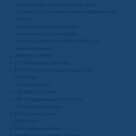
Speziallaminate – verschiedenartige Tafeln
Trafogitter aus epoxydbeschichtetem Glasfaser-Netz
Trafoholz
Verschiedenartige Gewindestäbe
Verschiedenartige Rundvollstäbe
Schichtpressstoffe nach DIN EN 45545-2 für
Schienenfahrzeuge
Technischen Folien
CTA Cellulosetriacetat-Folien
ECTFE Ethylenchlortrifluorethylen-Folien
EVA-Folien
PA Polyamid-Folien
PAR Polyarylat-Folien
PBT Polybutylenterephthalat-Folien
PC Polycarbonat-Folien
PE Polyethylen-Folien
PEEK-Folien
PEI Polyetherimid-Folien
PEN Polyethylennaphthalat-Folien