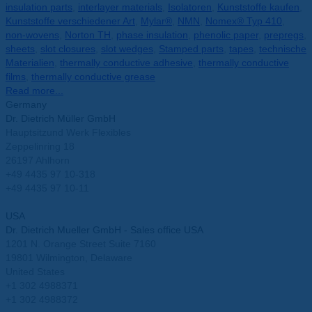
insulation parts
,
interlayer materials
,
Isolatoren
,
Kunststoffe kaufen
,
Kunststoffe verschiedener Art
,
Mylar®
,
NMN
,
Nomex® Typ 410
,
non-wovens
,
Norton TH
,
phase insulation
,
phenolic paper
,
prepregs
,
sheets
,
slot closures
,
slot wedges
,
Stamped parts
,
tapes
,
technische
Materialien
,
thermally conductive adhesive
,
thermally conductive
films
,
thermally conductive grease
Read more...
Germany
Dr. Dietrich Müller GmbH
Hauptsitzund Werk Flexibles
Zeppelinring 18
26197 Ahlhorn
+49 4435 97 10-318
+49 4435 97 10-11
info@mueller-ahlhorn.com
USA
Dr. Dietrich Mueller GmbH - Sales office USA
1201 N. Orange Street Suite 7160
19801 Wilmington, Delaware
United States
+1 302 4988371
+1 302 4988372