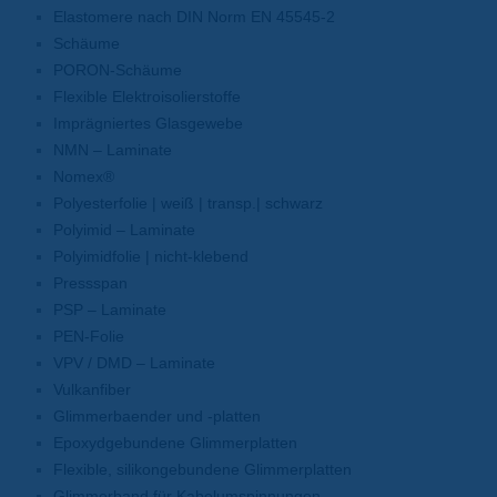
Elastomere nach DIN Norm EN 45545-2
Schäume
PORON-Schäume
Flexible Elektroisolierstoffe
Imprägniertes Glasgewebe
NMN – Laminate
Nomex®
Polyesterfolie | weiß | transp.| schwarz
Polyimid – Laminate
Polyimidfolie | nicht-klebend
Pressspan
PSP – Laminate
PEN-Folie
VPV / DMD – Laminate
Vulkanfiber
Glimmerbaender und -platten
Epoxydgebundene Glimmerplatten
Flexible, silikongebundene Glimmerplatten
Glimmerband für Kabelumspinnungen