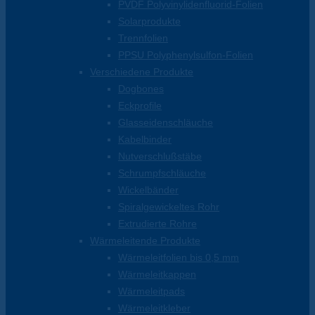
PVDF Polyvinylidenfluorid-Folien
Solarprodukte
Trennfolien
PPSU Polyphenylsulfon-Folien
Verschiedene Produkte
Dogbones
Eckprofile
Glasseidenschläuche
Kabelbinder
Nutverschlußstäbe
Schrumpfschläuche
Wickelbänder
Spiralgewickeltes Rohr
Extrudierte Rohre
Wärmeleitende Produkte
Wärmeleitfolien bis 0,5 mm
Wärmeleitkappen
Wärmeleitpads
Wärmeleitkleber