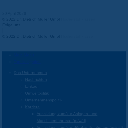
Isolationsmaterialien
20 April 2026
© 2022 Dr. Dietrich Müller GmbH
Isolierstoffklassen
Folge uns
Facebook-f
Twitter
Youtube
Instagram
Linkedin-in
© 2022 Dr. Dietrich Müller GmbH
Isolierstoffklasse
Main Menu
Top Navigation
Das Unternehmen
Nachrichten
Einkauf
Umweltpolitik
Unternehmenspolitik
Karriere
Ausbildung zum/zur Anlagen- und
Maschinenführer/in (m/w/d)
Ausbildung zum/zur Bürokauffrau/mann (m/w/d)