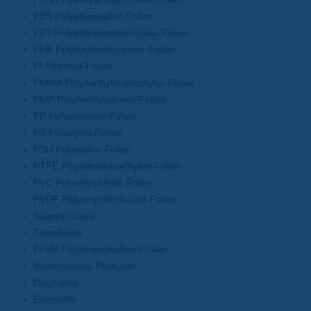
PES Polyethersulfon-Folien
PET Polyethylenterephthalat-Folien
PHB Polyhydroxybutyrate-Folien
PI Polyimid-Folien
PMMA Polymethylmethacrylat-Folien
PMP Polymethylpenten-Folien
PP Polypropylen-Folien
PS Polystyrol-Folien
PSU Polysulfon-Folien
PTFE Polytetrafluorethylen-Folien
PVC Polyvinylchlorid-Folien
PVDF Polyvinylidenfluorid-Folien
Solarprodukte
Trennfolien
PPSU Polyphenylsulfon-Folien
Verschiedene Produkte
Dogbones
Eckprofile