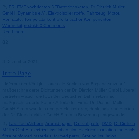
By
FR_FMT
Nachrichten DE
Batteriepaketen
,
Dr Dietrich Müller
GmbH
,
Dynamics e.V.
,
Elektroisolierstoffe
,
Fahrzeug
,
Motor
,
Rennauto
,
Temperaturkontrolle kritischer Komponenten
,
Wärmeleitprodukte
0 Comments
Read more...
03
Dez.
3 Dezember 2021
Intro Page
Lieferant der Königin – auch die Königin von England setzt auf
maßgeschneiderte Dichtungen der Dr. Dietrich Müller GmbH.Überall
vertreten – auch die ICEs der Deutschen Bahn setzen auf
maßgeschneiderte Nomex®-Teile der Firma Dr. Dietrich Müller
GmbH.Strom wandeln und perfekt isolieren, dank Isoliermaterialien
der Dr. Dietrich Müller GmbH.Strom in Bewegung umgewandelt...
By
Lars Tech
Ahlhorn
,
Aramid paper
,
Die-cut parts
,
DMD
,
Dr Dietrich
Müller GmbH
,
electrical insulation film
,
electrical insulation materials
,
fibre reinforced materials
,
formed parts
,
Ground insulation
,