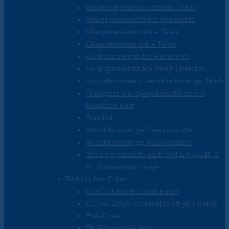
Baumwollgewebeverstärkte Tafeln
Glasgewebeverstärkte Rundrohre
Glasgewebeverstärkte Tafeln
Glasmattenverstärkte Tafeln
Hartpapierverstärkte Rundrohre
Hartpapierverstärkte Tafeln | Pertinax
Speziallaminate – verschiedenartige Tafeln
Trafogitter aus epoxydbeschichtetem
Glasfaser-Netz
Trafoholz
Verschiedenartige Gewindestäbe
Verschiedenartige Rundvollstäbe
Schichtpressstoffe nach DIN EN 45545-2
für Schienenfahrzeuge
Technischen Folien
CTA Cellulosetriacetat-Folien
ECTFE Ethylenchlortrifluorethylen-Folien
EVA-Folien
PA Polyamid-Folien