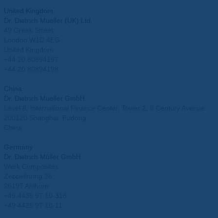
info.usa@mueller-ahlhorn.com
United Kingdom
Dr. Dietrich Mueller (UK) Ltd.
49 Greek Street
London W1D 4EG
United Kingdom
+44 20 80894197
+44 20 80894198
info.uk@mueller-ahlhorn.com
China
Dr. Dietrich Mueller GmbH.
Level 8, International Finance Center, Tower 2, 8 Century Avenue
200120 Shanghai, Pudong
China
info.china@mueller-ahlhorn.com
Germany
Dr. Dietrich Müller GmbH
Werk Composites
Zeppelinring 26
26197 Ahlhorn
+49 4435 97 10-318
+49 4435 97 10-11
info@mueller-ahlhorn.com