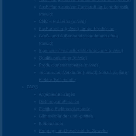
Ausbildung zum/zur Fachkraft für Lagerlogistik
(m/w/d)
CNC – Fräser/in (m/w/d)
Facharbeiter (m/w/d) für die Produktion
Groß- und Außenhandelskaufmann / frau
(m/w/d)
Ingenieur / Techniker Elektrotechnik (m/w/d)
Qualitätsplanung (m/w/d)
Produktionsmitarbeiter (m/w/d)
Technischer Verkäufer (m/w/d) Spezialpapiere
Elektro-Isolierstoffe
FAQS
Allgemeine Fragen
Dichtungsmaterialien
Flexible Elektroisolierstoffe
Glimmerbänder und -platten
Klebebänder
Prepregs und beschichtete Gewebe