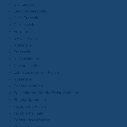
Dichtungen
Elektroisolierstoffe
CNC-Frästeile
Deckschieber
Folienprofile
GFK – Profile
Isolierteile
Stanzteile
Nutisolationen
Nutverschlußkeile
Lohnstanzerei von Folien
Isolierteile
Sonderlösungen
Spulenkörper für die Elektroindustrie
Standardprodukte
Technische Folien
Technische Teile
Fertigungsverfahren
Kaschier