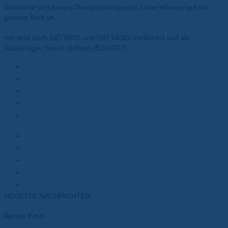
Standorte und bieten Dienstleistungen für Unternehmen auf der
ganzen Welt an.
Wir sind nach ISO 9001 und ISO 14001 zertifiziert und als
Repackager bei UL gelistet (E341377).
Materialien
Polyesterfolie
Polyimidfolie
Wärmeleitpasten
Wärmeleitpads
Kunden
Elektromotoren
Batterien
Transformatoren
Elektronik
NEUESTE NACHRICHTEN
Recent Posts