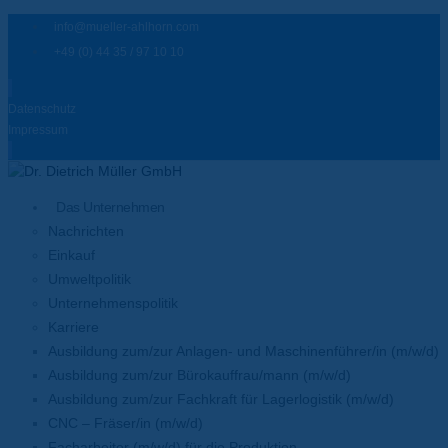
info@mueller-ahlhorn.com
+49 (0) 44 35 / 97 10 10
Datenschutz
Impressum
Das Unternehmen
Nachrichten
Einkauf
Umweltpolitik
Unternehmenspolitik
Karriere
Ausbildung zum/zur Anlagen- und Maschinenführer/in (m/w/d)
Ausbildung zum/zur Bürokauffrau/mann (m/w/d)
Ausbildung zum/zur Fachkraft für Lagerlogistik (m/w/d)
CNC – Fräser/in (m/w/d)
Facharbeiter (m/w/d) für die Produktion