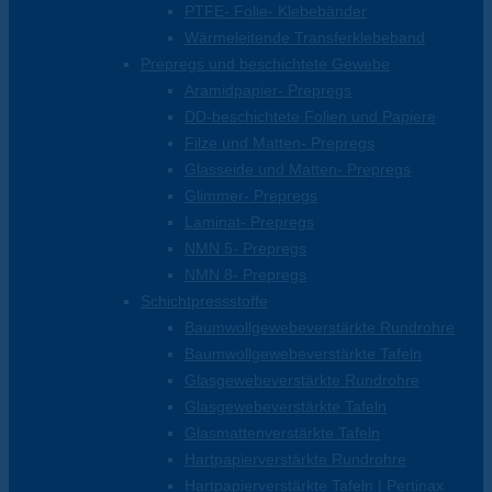
PTFE- Folie- Klebebänder
Wärmeleitende Transferklebeband
Prepregs und beschichtete Gewebe
Aramidpapier- Prepregs
DD-beschichtete Folien und Papiere
Filze und Matten- Prepregs
Glasseide und Matten- Prepregs
Glimmer- Prepregs
Laminat- Prepregs
NMN 5- Prepregs
NMN 8- Prepregs
Schichtpressstoffe
Baumwollgewebeverstärkte Rundrohre
Baumwollgewebeverstärkte Tafeln
Glasgewebeverstärkte Rundrohre
Glasgewebeverstärkte Tafeln
Glasmattenverstärkte Tafeln
Hartpapierverstärkte Rundrohre
Hartpapierverstärkte Tafeln | Pertinax