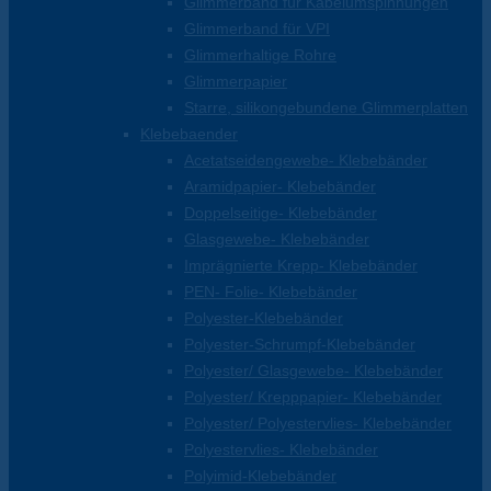
Glimmerband für Kabelumspinnungen
Glimmerband für VPI
Glimmerhaltige Rohre
Glimmerpapier
Starre, silikongebundene Glimmerplatten
Klebebaender
Acetatseidengewebe- Klebebänder
Aramidpapier- Klebebänder
Doppelseitige- Klebebänder
Glasgewebe- Klebebänder
Imprägnierte Krepp- Klebebänder
PEN- Folie- Klebebänder
Polyester-Klebebänder
Polyester-Schrumpf-Klebebänder
Polyester/ Glasgewebe- Klebebänder
Polyester/ Krepppapier- Klebebänder
Polyester/ Polyestervlies- Klebebänder
Polyestervlies- Klebebänder
Polyimid-Klebebänder