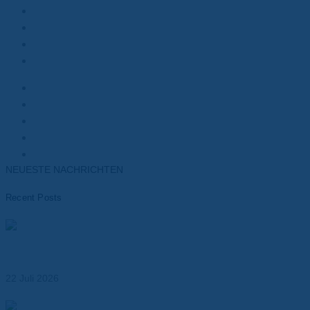
Polyesterfolie
Polyimidfolie
Wärmeleitpasten
Wärmeleitpads
Kunden
Elektromotoren
Batterien
Transformatoren
Elektronik
NEUESTE NACHRICHTEN
Recent Posts
Materialien für das Wärmemanagement von Batterien –
Leistungsfähigkeit, Sicherheit und Lebensdauer
optimieren
22 Juli 2026
Dr. Dietrich Müller GmbH übernimmt die MK