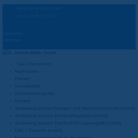
info@mueller-ahlhorn.com
+49 (0) 44 35 / 97 10 10
Datenschutz
Impressum
Das Unternehmen
Nachrichten
Einkauf
Umweltpolitik
Unternehmenspolitik
Karriere
Ausbildung zum/zur Anlagen- und Maschinenführer/in (m/w/d)
Ausbildung zum/zur Bürokauffrau/mann (m/w/d)
Ausbildung zum/zur Fachkraft für Lagerlogistik (m/w/d)
CNC – Fräser/in (m/w/d)
Facharbeiter (m/w/d) für die Produktion