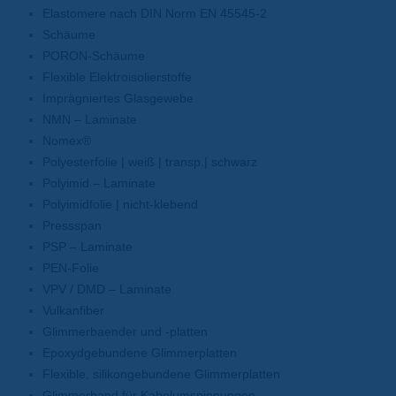
Elastomere nach DIN Norm EN 45545-2
Schäume
PORON-Schäume
Flexible Elektroisolierstoffe
Imprägniertes Glasgewebe
NMN – Laminate
Nomex®
Polyesterfolie | weiß | transp.| schwarz
Polyimid – Laminate
Polyimidfolie | nicht-klebend
Pressspan
PSP – Laminate
PEN-Folie
VPV / DMD – Laminate
Vulkanfiber
Glimmerbaender und -platten
Epoxydgebundene Glimmerplatten
Flexible, silikongebundene Glimmerplatten
Glimmerband für Kabelumspinnungen