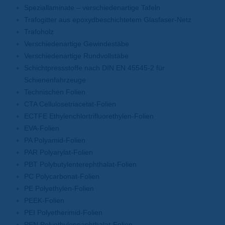
Speziallaminate – verschiedenartige Tafeln
Trafogitter aus epoxydbeschichtetem Glasfaser-Netz
Trafoholz
Verschiedenartige Gewindestäbe
Verschiedenartige Rundvollstäbe
Schichtpressstoffe nach DIN EN 45545-2 für
Schienenfahrzeuge
Technischen Folien
CTA Cellulosetriacetat-Folien
ECTFE Ethylenchlortrifluorethylen-Folien
EVA-Folien
PA Polyamid-Folien
PAR Polyarylat-Folien
PBT Polybutylenterephthalat-Folien
PC Polycarbonat-Folien
PE Polyethylen-Folien
PEEK-Folien
PEI Polyetherimid-Folien
PEN Polyethylennaphthalat-Folien