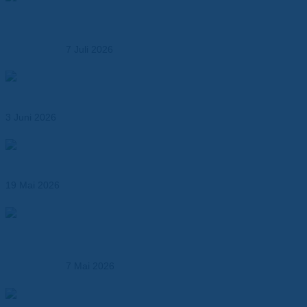
Kunststoffverarbeitung – Ausbau der Kompetenz in der
Kunststoffbearbeitung
7 Juli 2026
Abil® N – Dichtungspapier für Öl-, Kraftstoff- und
Industrieanwendungen
3 Juni 2026
Wärmeleitende Klebebänder für effizientes
Thermomanagement
19 Mai 2026
Produktionsmöglichkeiten der Dr. Dietrich Müller GmbH –
Kunststoffverarbeitung und technische Fertigung aus
einer Hand
7 Mai 2026
Hochtemperaturfolien ersetzen klassische
Isolationsmaterialien