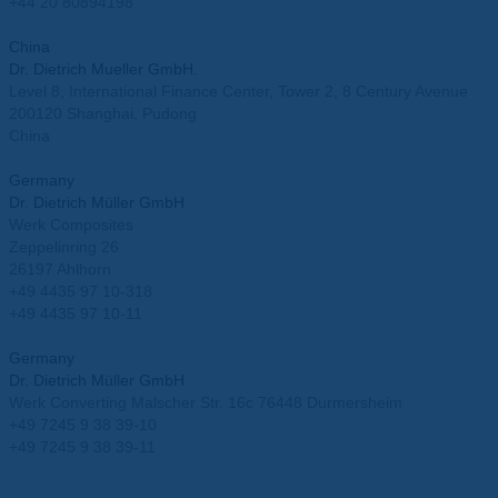
+44 20 80894198
info.uk@mueller-ahlhorn.com
China
Dr. Dietrich Mueller GmbH.
Level 8, International Finance Center, Tower 2, 8 Century Avenue
200120 Shanghai, Pudong
China
info.china@mueller-ahlhorn.com
Germany
Dr. Dietrich Müller GmbH
Werk Composites
Zeppelinring 26
26197 Ahlhorn
+49 4435 97 10-318
+49 4435 97 10-11
info@mueller-ahlhorn.com
Germany
Dr. Dietrich Müller GmbH
Werk Converting Malscher Str. 16c 76448 Durmersheim
+49 7245 9 38 39-10
+49 7245 9 38 39-11
info@mueller-ahlhorn.com