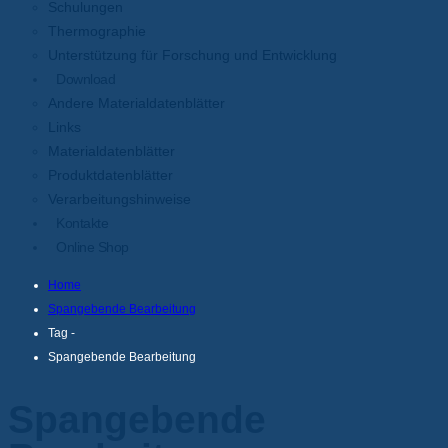
Schulungen
Thermographie
Unterstützung für Forschung und Entwicklung
Download
Andere Materialdatenblätter
Links
Materialdatenblätter
Produktdatenblätter
Verarbeitungshinweise
Kontakte
Online Shop
Home
Spangebende Bearbeitung
Tag -
Spangebende Bearbeitung
Spangebende