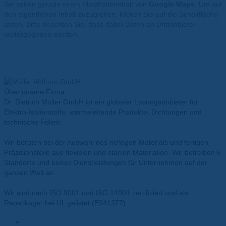
Sie sehen gerade einen Platzhalterinhalt von
Google Maps
. Um auf
den eigentlichen Inhalt zuzugreifen, klicken Sie auf die Schaltfläche
unten. Bitte beachten Sie, dass dabei Daten an Drittanbieter
weitergegeben werden.
Mehr Informationen
Inhalt entsperren
Erforderlichen Service akzeptieren und Inhalte entsperren
Über unsere Firma
Dr. Dietrich Müller GmbH ist ein globaler Lösungsanbieter für
Elektro-Isolierstoffe, wärmeleitende Produkte, Dichtungen und
technische Folien.
Wir beraten bei der Auswahl des richtigen Materials und fertigen
Präzisionsteile aus flexiblen und starren Materialien. Wir betreiben 6
Standorte und bieten Dienstleistungen für Unternehmen auf der
ganzen Welt an.
Wir sind nach ISO 9001 und ISO 14001 zertifiziert und als
Repackager bei UL gelistet (E341377).
Materialien