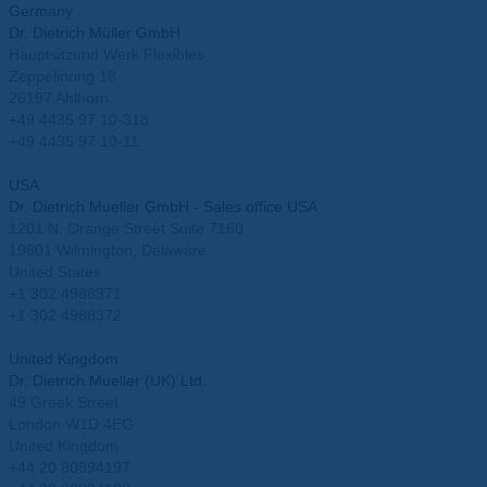
Germany
Dr. Dietrich Müller GmbH
Hauptsitzund Werk Flexibles
Zeppelinring 18
26197 Ahlhorn
+49 4435 97 10-318
+49 4435 97 10-11
info@mueller-ahlhorn.com
USA
Dr. Dietrich Mueller GmbH - Sales office USA
1201 N. Orange Street Suite 7160
19801 Wilmington, Delaware
United States
+1 302 4988371
+1 302 4988372
info.usa@mueller-ahlhorn.com
United Kingdom
Dr. Dietrich Mueller (UK) Ltd.
49 Greek Street
London W1D 4EG
United Kingdom
+44 20 80894197