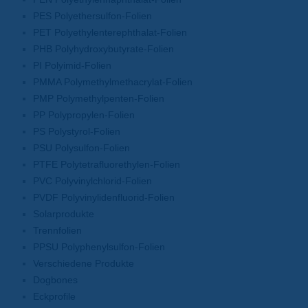
PES Polyethersulfon-Folien
PET Polyethylenterephthalat-Folien
PHB Polyhydroxybutyrate-Folien
PI Polyimid-Folien
PMMA Polymethylmethacrylat-Folien
PMP Polymethylpenten-Folien
PP Polypropylen-Folien
PS Polystyrol-Folien
PSU Polysulfon-Folien
PTFE Polytetrafluorethylen-Folien
PVC Polyvinylchlorid-Folien
PVDF Polyvinylidenfluorid-Folien
Solarprodukte
Trennfolien
PPSU Polyphenylsulfon-Folien
Verschiedene Produkte
Dogbones
Eckprofile