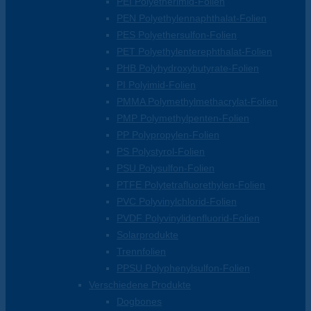
PEI Polyetherimid-Folien
PEN Polyethylennaphthalat-Folien
PES Polyethersulfon-Folien
PET Polyethylenterephthalat-Folien
PHB Polyhydroxybutyrate-Folien
PI Polyimid-Folien
PMMA Polymethylmethacrylat-Folien
PMP Polymethylpenten-Folien
PP Polypropylen-Folien
PS Polystyrol-Folien
PSU Polysulfon-Folien
PTFE Polytetrafluorethylen-Folien
PVC Polyvinylchlorid-Folien
PVDF Polyvinylidenfluorid-Folien
Solarprodukte
Trennfolien
PPSU Polyphenylsulfon-Folien
Verschiedene Produkte
Dogbones