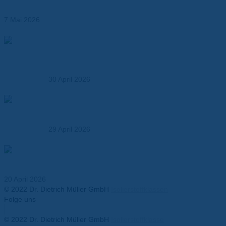
7 Mai 2026
Elektroisolationslösungen und technische
Verbundwerkstoffe – maßgeschneidert für Industrie,
OEMs und Entwickler
30 April 2026
So wählen Sie den richtigen Verbundwerkstoff – Ein
Praxisleitfaden für Entwickler und OEMs
29 April 2026
Thermal Runaway in Batterien – Anforderungen an
Isolationsmaterialien
20 April 2026
© 2022 Dr. Dietrich Müller GmbH
Isolierstoffklassen
Folge uns
Facebook-f
Twitter
Youtube
Instagram
Linkedin-in
© 2022 Dr. Dietrich Müller GmbH
Isolierstoffklasse