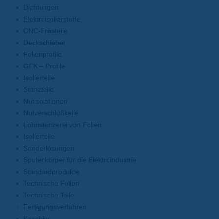
Dichtungen
Elektroisolierstoffe
CNC-Frästeile
Deckschieber
Folienprofile
GFK – Profile
Isolierteile
Stanzteile
Nutisolationen
Nutverschlußkeile
Lohnstanzerei von Folien
Isolierteile
Sonderlösungen
Spulenkörper für die Elektroindustrie
Standardprodukte
Technische Folien
Technische Teile
Fertigungsverfahren
Kaschier