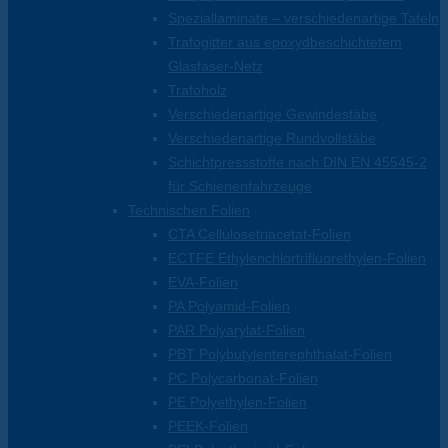
Speziallaminate – verschiedenartige Tafeln
Trafogitter aus epoxydbeschichtetem
Glasfaser-Netz
Trafoholz
Verschiedenartige Gewindestäbe
Verschiedenartige Rundvollstäbe
Schichtpressstoffe nach DIN EN 45545-2
für Schienenfahrzeuge
Technischen Folien
CTA Cellulosetriacetat-Folien
ECTFE Ethylenchlortrifluorethylen-Folien
EVA-Folien
PA Polyamid-Folien
PAR Polyarylat-Folien
PBT Polybutylenterephthalat-Folien
PC Polycarbonat-Folien
PE Polyethylen-Folien
PEEK-Folien