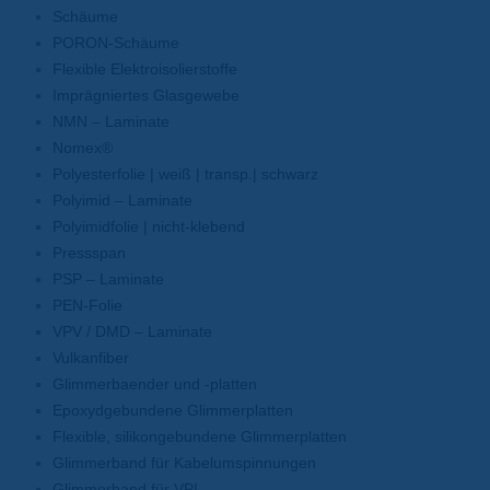
Schäume
PORON-Schäume
Flexible Elektroisolierstoffe
Imprägniertes Glasgewebe
NMN – Laminate
Nomex®
Polyesterfolie | weiß | transp.| schwarz
Polyimid – Laminate
Polyimidfolie | nicht-klebend
Pressspan
PSP – Laminate
PEN-Folie
VPV / DMD – Laminate
Vulkanfiber
Glimmerbaender und -platten
Epoxydgebundene Glimmerplatten
Flexible, silikongebundene Glimmerplatten
Glimmerband für Kabelumspinnungen
Glimmerband für VPI