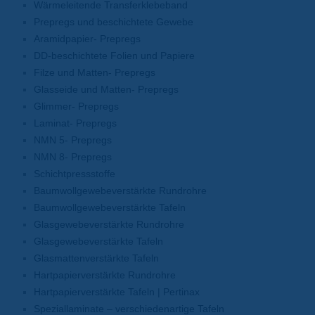
Wärmeleitende Transferklebeband
Prepregs und beschichtete Gewebe
Aramidpapier- Prepregs
DD-beschichtete Folien und Papiere
Filze und Matten- Prepregs
Glasseide und Matten- Prepregs
Glimmer- Prepregs
Laminat- Prepregs
NMN 5- Prepregs
NMN 8- Prepregs
Schichtpressstoffe
Baumwollgewebeverstärkte Rundrohre
Baumwollgewebeverstärkte Tafeln
Glasgewebeverstärkte Rundrohre
Glasgewebeverstärkte Tafeln
Glasmattenverstärkte Tafeln
Hartpapierverstärkte Rundrohre
Hartpapierverstärkte Tafeln | Pertinax
Speziallaminate – verschiedenartige Tafeln