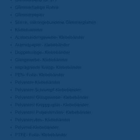
Glimmerhaltige Rohre
Glimmerpapier
Starre, silikongebundene Glimmerplatten
Klebebaender
Acetatseidengewebe- Klebebänder
Aramidpapier- Klebebänder
Doppelseitige- Klebebänder
Glasgewebe- Klebebänder
Imprägnierte Krepp- Klebebänder
PEN- Folie- Klebebänder
Polyester-Klebebänder
Polyester-Schrumpf-Klebebänder
Polyester/ Glasgewebe- Klebebänder
Polyester/ Krepppapier- Klebebänder
Polyester/ Polyestervlies- Klebebänder
Polyestervlies- Klebebänder
Polyimid-Klebebänder
PTFE- Folie- Klebebänder