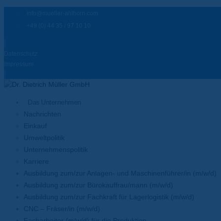
info@mueller-ahlhorn.com
+49 (0) 44 35 / 97 10 10
Datenschutz
Impressum
Das Unternehmen
Nachrichten
Einkauf
Umweltpolitik
Unternehmenspolitik
Karriere
Ausbildung zum/zur Anlagen- und Maschinenführer/in (m/w/d)
Ausbildung zum/zur Bürokauffrau/mann (m/w/d)
Ausbildung zum/zur Fachkraft für Lagerlogistik (m/w/d)
CNC – Fräser/in (m/w/d)
Facharbeiter (m/w/d) für die Produktion