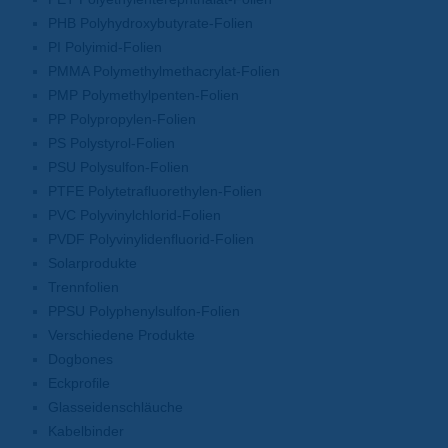
PHB Polyhydroxybutyrate-Folien
PI Polyimid-Folien
PMMA Polymethylmethacrylat-Folien
PMP Polymethylpenten-Folien
PP Polypropylen-Folien
PS Polystyrol-Folien
PSU Polysulfon-Folien
PTFE Polytetrafluorethylen-Folien
PVC Polyvinylchlorid-Folien
PVDF Polyvinylidenfluorid-Folien
Solarprodukte
Trennfolien
PPSU Polyphenylsulfon-Folien
Verschiedene Produkte
Dogbones
Eckprofile
Glasseidenschläuche
Kabelbinder