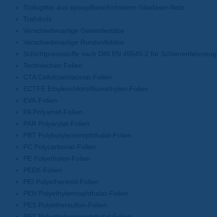
Trafogitter aus epoxydbeschichtetem Glasfaser-Netz
Trafoholz
Verschiedenartige Gewindestäbe
Verschiedenartige Rundvollstäbe
Schichtpressstoffe nach DIN EN 45545-2 für Schienenfahrzeu
Technischen Folien
CTA Cellulosetriacetat-Folien
ECTFE Ethylenchlortrifluorethylen-Folien
EVA-Folien
PA Polyamid-Folien
PAR Polyarylat-Folien
PBT Polybutylenterephthalat-Folien
PC Polycarbonat-Folien
PE Polyethylen-Folien
PEEK-Folien
PEI Polyetherimid-Folien
PEN Polyethylennaphthalat-Folien
PES Polyethersulfon-Folien
PET Polyethylenterephthalat-Folien