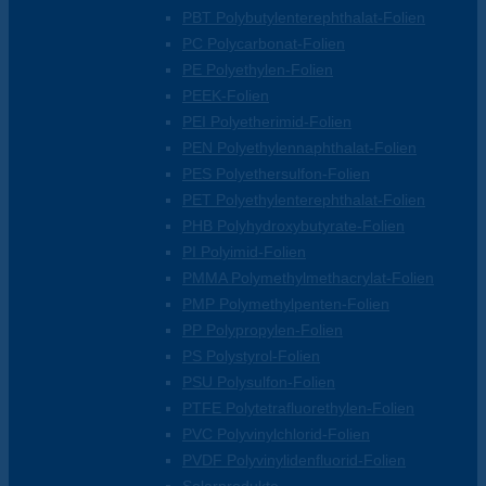
PBT Polybutylenterephthalat-Folien
PC Polycarbonat-Folien
PE Polyethylen-Folien
PEEK-Folien
PEI Polyetherimid-Folien
PEN Polyethylennaphthalat-Folien
PES Polyethersulfon-Folien
PET Polyethylenterephthalat-Folien
PHB Polyhydroxybutyrate-Folien
PI Polyimid-Folien
PMMA Polymethylmethacrylat-Folien
PMP Polymethylpenten-Folien
PP Polypropylen-Folien
PS Polystyrol-Folien
PSU Polysulfon-Folien
PTFE Polytetrafluorethylen-Folien
PVC Polyvinylchlorid-Folien
PVDF Polyvinylidenfluorid-Folien