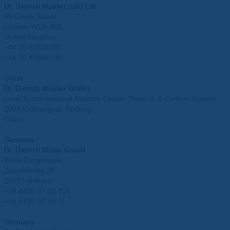
Dr. Dietrich Mueller (UK) Ltd.
49 Greek Street
London W1D 4EG
United Kingdom
+44 20 80894197
+44 20 80894198
info.uk@mueller-ahlhorn.com
China
Dr. Dietrich Mueller GmbH.
Level 8, International Finance Center, Tower 2, 8 Century Avenue
200120 Shanghai, Pudong
China
info.china@mueller-ahlhorn.com
Germany
Dr. Dietrich Müller GmbH
Werk Composites
Zeppelinring 26
26197 Ahlhorn
+49 4435 97 10-318
+49 4435 97 10-11
info@mueller-ahlhorn.com
Germany