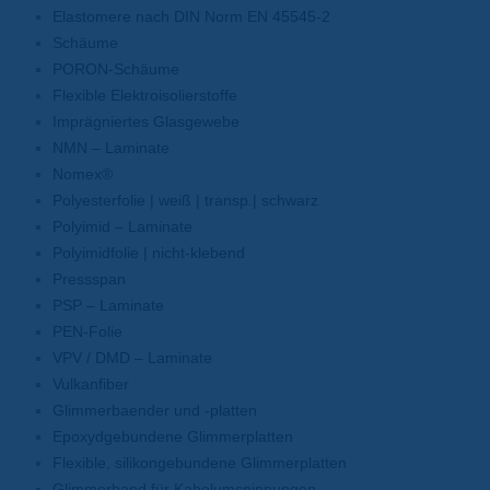
Elastomere nach DIN Norm EN 45545-2
Schäume
PORON-Schäume
Flexible Elektroisolierstoffe
Imprägniertes Glasgewebe
NMN – Laminate
Nomex®
Polyesterfolie | weiß | transp.| schwarz
Polyimid – Laminate
Polyimidfolie | nicht-klebend
Pressspan
PSP – Laminate
PEN-Folie
VPV / DMD – Laminate
Vulkanfiber
Glimmerbaender und -platten
Epoxydgebundene Glimmerplatten
Flexible, silikongebundene Glimmerplatten
Glimmerband für Kabelumspinnungen