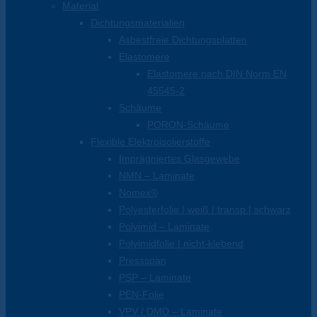
Material
Dichtungsmaterialien
Asbestfreie Dichtungsplatten
Elastomere
Elastomere nach DIN Norm EN
45545-2
Schäume
PORON-Schäume
Flexible Elektroisolierstoffe
Imprägniertes Glasgewebe
NMN – Laminate
Nomex®
Polyesterfolie | weiß | transp.| schwarz
Polyimid – Laminate
Polyimidfolie | nicht-klebend
Pressspan
PSP – Laminate
PEN-Folie
VPV / DMD – Laminate