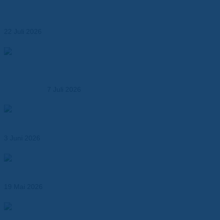
Leistungsfähigkeit, Sicherheit und Lebensdauer
optimieren
22 Juli 2026
Dr. Dietrich Müller GmbH übernimmt die MK
Kunststoffverarbeitung – Ausbau der Kompetenz in der
Kunststoffbearbeitung
7 Juli 2026
Abil® N – Dichtungspapier für Öl-, Kraftstoff- und
Industrieanwendungen
3 Juni 2026
Wärmeleitende Klebebänder für effizientes
Thermomanagement
19 Mai 2026
Produktionsmöglichkeiten der Dr. Dietrich Müller GmbH –
Kunststoffverarbeitung und technische Fertigung aus