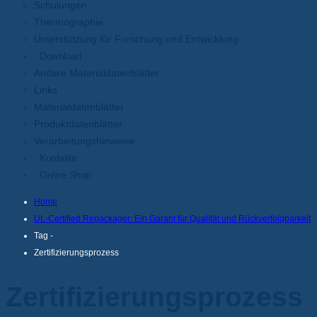
Schulungen
Thermographie
Unterstützung für Forschung und Entwicklung
Download
Andere Materialdatenblätter
Links
Materialdatenblätter
Produktdatenblätter
Verarbeitungshinweise
Kontakte
Online Shop
Home
UL-Certified Repackager: Ein Garant für Qualität und Rückverfolgbarkeit
Tag -
Zertifizierungsprozess
Zertifizierungsprozess