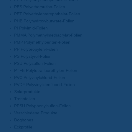
PES Polyethersulfon-Folien
PET Polyethylenterephthalat-Folien
PHB Polyhydroxybutyrate-Folien
PI Polyimid-Folien
PMMA Polymethylmethacrylat-Folien
PMP Polymethylpenten-Folien
PP Polypropylen-Folien
PS Polystyrol-Folien
PSU Polysulfon-Folien
PTFE Polytetrafluorethylen-Folien
PVC Polyvinylchlorid-Folien
PVDF Polyvinylidenfluorid-Folien
Solarprodukte
Trennfolien
PPSU Polyphenylsulfon-Folien
Verschiedene Produkte
Dogbones
Eckprofile