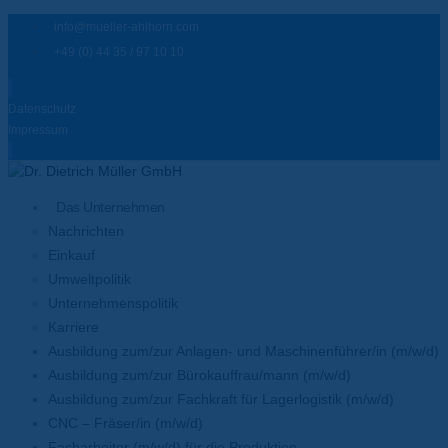
info@mueller-ahlhorn.com
+49 (0) 44 35 / 97 10 10
Datenschutz
Impressum
Das Unternehmen
Nachrichten
Einkauf
Umweltpolitik
Unternehmenspolitik
Karriere
Ausbildung zum/zur Anlagen- und Maschinenführer/in (m/w/d)
Ausbildung zum/zur Bürokauffrau/mann (m/w/d)
Ausbildung zum/zur Fachkraft für Lagerlogistik (m/w/d)
CNC – Fräser/in (m/w/d)
Facharbeiter (m/w/d) für die Produktion