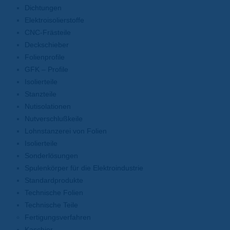
Dichtungen
Elektroisolierstoffe
CNC-Frästeile
Deckschieber
Folienprofile
GFK – Profile
Isolierteile
Stanzteile
Nutisolationen
Nutverschlußkeile
Lohnstanzerei von Folien
Isolierteile
Sonderlösungen
Spulenkörper für die Elektroindustrie
Standardprodukte
Technische Folien
Technische Teile
Fertigungsverfahren
Kaschier