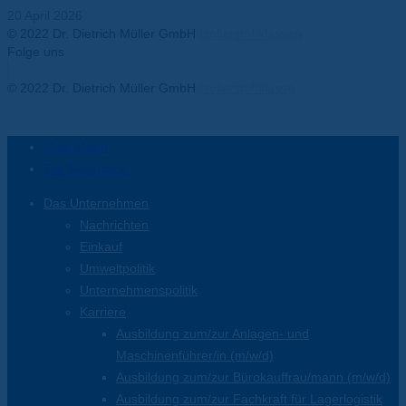
20 April 2026
© 2022 Dr. Dietrich Müller GmbH
Isolierstoffklassen
Folge uns
Facebook-f
Twitter
Youtube
Instagram
Linkedin-in
© 2022 Dr. Dietrich Müller GmbH
Isolierstoffklasse
Main Menu
Top Navigation
Das Unternehmen
Nachrichten
Einkauf
Umweltpolitik
Unternehmenspolitik
Karriere
Ausbildung zum/zur Anlagen- und
Maschinenführer/in (m/w/d)
Ausbildung zum/zur Bürokauffrau/mann (m/w/d)
Ausbildung zum/zur Fachkraft für Lagerlogistik