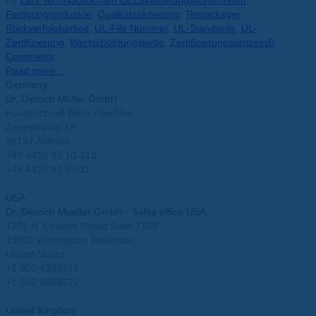
By
Lars Tech
Nachrichten DE
Etikettierungsvorschriften
,
Fertigungsindustrie
,
Qualitätssicherung
,
Repackager
,
Rückverfolgbarkeit
,
UL-File Nummer
,
UL-Standards
,
UL-
Zertifizierung
,
Wertschöpfungskette
,
Zertifizierungsprozess
0
Comments
Read more...
Germany
Dr. Dietrich Müller GmbH
Hauptsitzund Werk Flexibles
Zeppelinring 18
26197 Ahlhorn
+49 4435 97 10-318
+49 4435 97 10-11
info@mueller-ahlhorn.com
USA
Dr. Dietrich Mueller GmbH - Sales office USA
1201 N. Orange Street Suite 7160
19801 Wilmington, Delaware
United States
+1 302 4988371
+1 302 4988372
info.usa@mueller-ahlhorn.com
United Kingdom