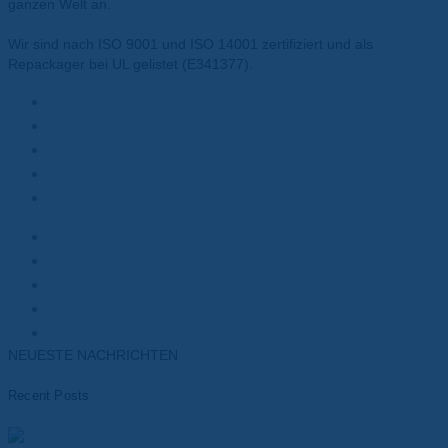
ganzen Welt an.
Wir sind nach ISO 9001 und ISO 14001 zertifiziert und als
Repackager bei UL gelistet (E341377).
Materialien
Polyesterfolie
Polyimidfolie
Wärmeleitpasten
Wärmeleitpads
Kunden
Elektromotoren
Batterien
Transformatoren
Elektronik
NEUESTE NACHRICHTEN
Recent Posts
Materialien für das Wärmemanagement von Batterien –