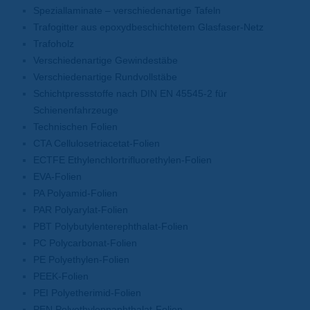
Speziallaminate – verschiedenartige Tafeln
Trafogitter aus epoxydbeschichtetem Glasfaser-Netz
Trafoholz
Verschiedenartige Gewindestäbe
Verschiedenartige Rundvollstäbe
Schichtpressstoffe nach DIN EN 45545-2 für
Schienenfahrzeuge
Technischen Folien
CTA Cellulosetriacetat-Folien
ECTFE Ethylenchlortrifluorethylen-Folien
EVA-Folien
PA Polyamid-Folien
PAR Polyarylat-Folien
PBT Polybutylenterephthalat-Folien
PC Polycarbonat-Folien
PE Polyethylen-Folien
PEEK-Folien
PEI Polyetherimid-Folien
PEN Polyethylennaphthalat-Folien