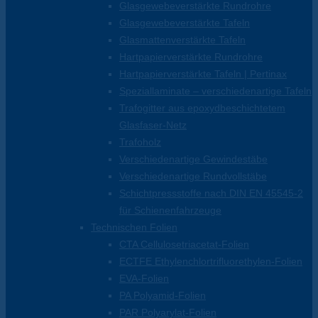
Glasgewebeverstärkte Rundrohre
Glasgewebeverstärkte Tafeln
Glasmattenverstärkte Tafeln
Hartpapierverstärkte Rundrohre
Hartpapierverstärkte Tafeln | Pertinax
Speziallaminate – verschiedenartige Tafeln
Trafogitter aus epoxydbeschichtetem
Glasfaser-Netz
Trafoholz
Verschiedenartige Gewindestäbe
Verschiedenartige Rundvollstäbe
Schichtpressstoffe nach DIN EN 45545-2
für Schienenfahrzeuge
Technischen Folien
CTA Cellulosetriacetat-Folien
ECTFE Ethylenchlortrifluorethylen-Folien
EVA-Folien
PA Polyamid-Folien
PAR Polyarylat-Folien