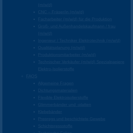
(m/w/d)
CNC – Fräser/in (m/w/d)
Facharbeiter (m/w/d) für die Produktion
Groß- und Außenhandelskaufmann / frau
(m/w/d)
Ingenieur / Techniker Elektrotechnik (m/w/d)
Qualitätsplanung (m/w/d)
Produktionsmitarbeiter (m/w/d)
Technischer Verkäufer (m/w/d) Spezialpapiere
Elektro-Isolierstoffe
FAQS
Allgemeine Fragen
Dichtungsmaterialien
Flexible Elektroisolierstoffe
Glimmerbänder und -platten
Klebebänder
Prepregs und beschichtete Gewebe
Schichtpressstoffe