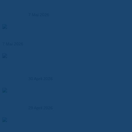
einer Hand
7 Mai 2026
Hochtemperaturfolien ersetzen klassische
Isolationsmaterialien
7 Mai 2026
Elektroisolationslösungen und technische
Verbundwerkstoffe – maßgeschneidert für Industrie,
OEMs und Entwickler
30 April 2026
So wählen Sie den richtigen Verbundwerkstoff – Ein
Praxisleitfaden für Entwickler und OEMs
29 April 2026
Thermal Runaway in Batterien – Anforderungen an
Isolationsmaterialien