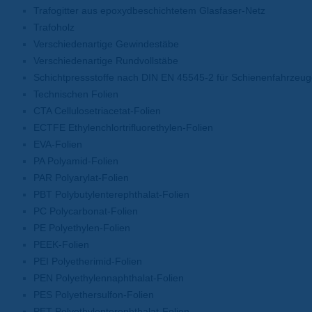
Trafogitter aus epoxydbeschichtetem Glasfaser-Netz
Trafoholz
Verschiedenartige Gewindestäbe
Verschiedenartige Rundvollstäbe
Schichtpressstoffe nach DIN EN 45545-2 für Schienenfahrzeu
Technischen Folien
CTA Cellulosetriacetat-Folien
ECTFE Ethylenchlortrifluorethylen-Folien
EVA-Folien
PA Polyamid-Folien
PAR Polyarylat-Folien
PBT Polybutylenterephthalat-Folien
PC Polycarbonat-Folien
PE Polyethylen-Folien
PEEK-Folien
PEI Polyetherimid-Folien
PEN Polyethylennaphthalat-Folien
PES Polyethersulfon-Folien
PET Polyethylenterephthalat-Folien