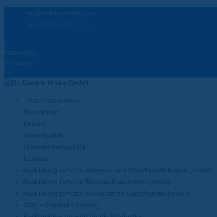
info@mueller-ahlhorn.com
+49 (0) 44 35 / 97 10 10
Datenschutz
Impressum
Das Unternehmen
Nachrichten
Einkauf
Umweltpolitik
Unternehmenspolitik
Karriere
Ausbildung zum/zur Anlagen- und Maschinenführer/in (m/w/d)
Ausbildung zum/zur Bürokauffrau/mann (m/w/d)
Ausbildung zum/zur Fachkraft für Lagerlogistik (m/w/d)
CNC – Fräser/in (m/w/d)
Facharbeiter (m/w/d) für die Produktion