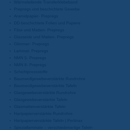
Wärmeleitende Transferklebeband
Prepregs und beschichtete Gewebe
Aramidpapier- Prepregs
DD-beschichtete Folien und Papiere
Filze und Matten- Prepregs
Glasseide und Matten- Prepregs
Glimmer- Prepregs
Laminat- Prepregs
NMN 5- Prepregs
NMN 8- Prepregs
Schichtpressstoffe
Baumwollgewebeverstärkte Rundrohre
Baumwollgewebeverstärkte Tafeln
Glasgewebeverstärkte Rundrohre
Glasgewebeverstärkte Tafeln
Glasmattenverstärkte Tafeln
Hartpapierverstärkte Rundrohre
Hartpapierverstärkte Tafeln | Pertinax
Speziallaminate – verschiedenartige Tafeln