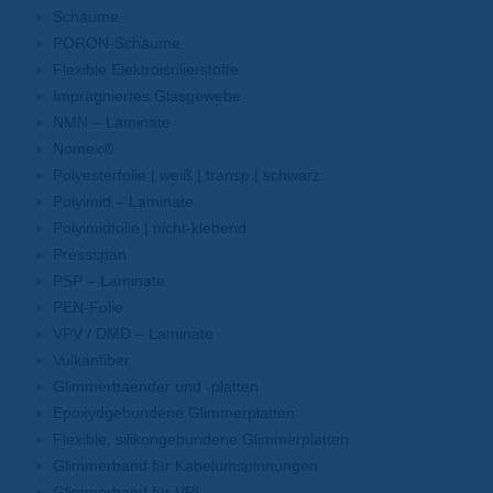
Schäume
PORON-Schäume
Flexible Elektroisolierstoffe
Imprägniertes Glasgewebe
NMN – Laminate
Nomex®
Polyesterfolie | weiß | transp.| schwarz
Polyimid – Laminate
Polyimidfolie | nicht-klebend
Pressspan
PSP – Laminate
PEN-Folie
VPV / DMD – Laminate
Vulkanfiber
Glimmerbaender und -platten
Epoxydgebundene Glimmerplatten
Flexible, silikongebundene Glimmerplatten
Glimmerband für Kabelumspinnungen
Glimmerband für VPI