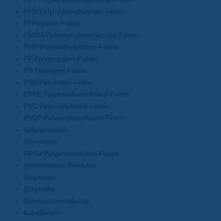
PHB Polyhydroxybutyrate-Folien
PI Polyimid-Folien
PMMA Polymethylmethacrylat-Folien
PMP Polymethylpenten-Folien
PP Polypropylen-Folien
PS Polystyrol-Folien
PSU Polysulfon-Folien
PTFE Polytetrafluorethylen-Folien
PVC Polyvinylchlorid-Folien
PVDF Polyvinylidenfluorid-Folien
Solarprodukte
Trennfolien
PPSU Polyphenylsulfon-Folien
Verschiedene Produkte
Dogbones
Eckprofile
Glasseidenschläuche
Kabelbinder