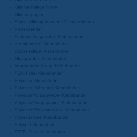
Glimmerhaltige Rohre
Glimmerpapier
Starre, silikongebundene Glimmerplatten
Klebebaender
Acetatseidengewebe- Klebebänder
Aramidpapier- Klebebänder
Doppelseitige- Klebebänder
Glasgewebe- Klebebänder
Imprägnierte Krepp- Klebebänder
PEN- Folie- Klebebänder
Polyester-Klebebänder
Polyester-Schrumpf-Klebebänder
Polyester/ Glasgewebe- Klebebänder
Polyester/ Krepppapier- Klebebänder
Polyester/ Polyestervlies- Klebebänder
Polyestervlies- Klebebänder
Polyimid-Klebebänder
PTFE- Folie- Klebebänder