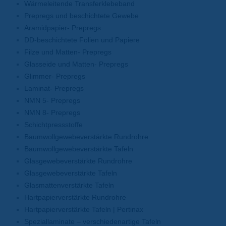
Wärmeleitende Transferklebeband
Prepregs und beschichtete Gewebe
Aramidpapier- Prepregs
DD-beschichtete Folien und Papiere
Filze und Matten- Prepregs
Glasseide und Matten- Prepregs
Glimmer- Prepregs
Laminat- Prepregs
NMN 5- Prepregs
NMN 8- Prepregs
Schichtpressstoffe
Baumwollgewebeverstärkte Rundrohre
Baumwollgewebeverstärkte Tafeln
Glasgewebeverstärkte Rundrohre
Glasgewebeverstärkte Tafeln
Glasmattenverstärkte Tafeln
Hartpapierverstärkte Rundrohre
Hartpapierverstärkte Tafeln | Pertinax
Speziallaminate – verschiedenartige Tafeln