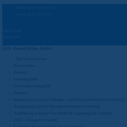
info@mueller-ahlhorn.com
+49 (0) 44 35 / 97 10 10
Datenschutz
Impressum
Das Unternehmen
Nachrichten
Einkauf
Umweltpolitik
Unternehmenspolitik
Karriere
Ausbildung zum/zur Anlagen- und Maschinenführer/in (m/w/d)
Ausbildung zum/zur Bürokauffrau/mann (m/w/d)
Ausbildung zum/zur Fachkraft für Lagerlogistik (m/w/d)
CNC – Fräser/in (m/w/d)
Facharbeiter (m/w/d) für die Produktion