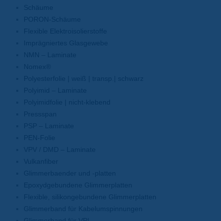
Schäume
PORON-Schäume
Flexible Elektroisolierstoffe
Imprägniertes Glasgewebe
NMN – Laminate
Nomex®
Polyesterfolie | weiß | transp.| schwarz
Polyimid – Laminate
Polyimidfolie | nicht-klebend
Pressspan
PSP – Laminate
PEN-Folie
VPV / DMD – Laminate
Vulkanfiber
Glimmerbaender und -platten
Epoxydgebundene Glimmerplatten
Flexible, silikongebundene Glimmerplatten
Glimmerband für Kabelumspinnungen
Glimmerband für VPI