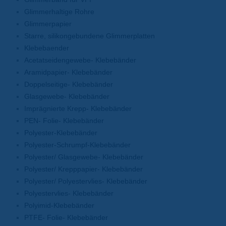
Glimmerhaltige Rohre
Glimmerpapier
Starre, silikongebundene Glimmerplatten
Klebebaender
Acetatseidengewebe- Klebebänder
Aramidpapier- Klebebänder
Doppelseitige- Klebebänder
Glasgewebe- Klebebänder
Imprägnierte Krepp- Klebebänder
PEN- Folie- Klebebänder
Polyester-Klebebänder
Polyester-Schrumpf-Klebebänder
Polyester/ Glasgewebe- Klebebänder
Polyester/ Krepppapier- Klebebänder
Polyester/ Polyestervlies- Klebebänder
Polyestervlies- Klebebänder
Polyimid-Klebebänder
PTFE- Folie- Klebebänder