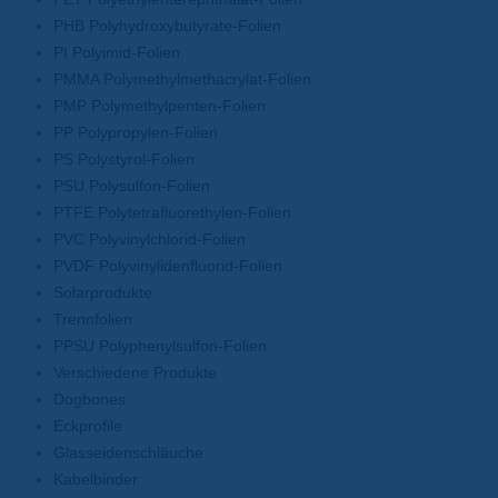
PHB Polyhydroxybutyrate-Folien
PI Polyimid-Folien
PMMA Polymethylmethacrylat-Folien
PMP Polymethylpenten-Folien
PP Polypropylen-Folien
PS Polystyrol-Folien
PSU Polysulfon-Folien
PTFE Polytetrafluorethylen-Folien
PVC Polyvinylchlorid-Folien
PVDF Polyvinylidenfluorid-Folien
Solarprodukte
Trennfolien
PPSU Polyphenylsulfon-Folien
Verschiedene Produkte
Dogbones
Eckprofile
Glasseidenschläuche
Kabelbinder