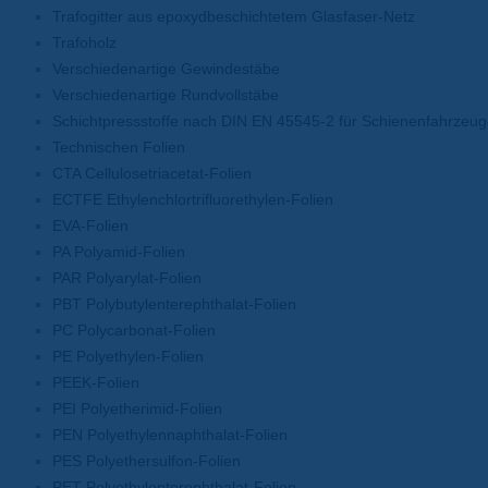
Trafogitter aus epoxydbeschichtetem Glasfaser-Netz
Trafoholz
Verschiedenartige Gewindestäbe
Verschiedenartige Rundvollstäbe
Schichtpressstoffe nach DIN EN 45545-2 für Schienenfahrzeu
Technischen Folien
CTA Cellulosetriacetat-Folien
ECTFE Ethylenchlortrifluorethylen-Folien
EVA-Folien
PA Polyamid-Folien
PAR Polyarylat-Folien
PBT Polybutylenterephthalat-Folien
PC Polycarbonat-Folien
PE Polyethylen-Folien
PEEK-Folien
PEI Polyetherimid-Folien
PEN Polyethylennaphthalat-Folien
PES Polyethersulfon-Folien
PET Polyethylenterephthalat-Folien