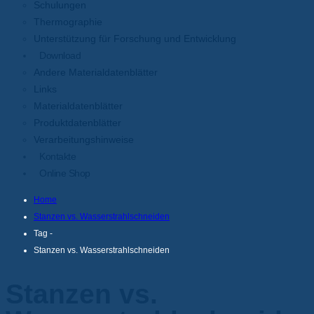
Schulungen
Thermographie
Unterstützung für Forschung und Entwicklung
Download
Andere Materialdatenblätter
Links
Materialdatenblätter
Produktdatenblätter
Verarbeitungshinweise
Kontakte
Online Shop
Home
Stanzen vs. Wasserstrahlschneiden
Tag -
Stanzen vs. Wasserstrahlschneiden
Stanzen vs.