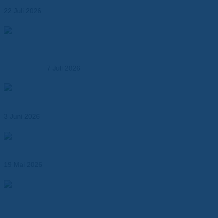
22 Juli 2026
Dr. Dietrich Müller GmbH übernimmt die MK
Kunststoffverarbeitung – Ausbau der Kompetenz in der
Kunststoffbearbeitung
7 Juli 2026
Abil® N – Dichtungspapier für Öl-, Kraftstoff- und
Industrieanwendungen
3 Juni 2026
Wärmeleitende Klebebänder für effizientes
Thermomanagement
19 Mai 2026
Produktionsmöglichkeiten der Dr. Dietrich Müller GmbH –
Kunststoffverarbeitung und technische Fertigung aus
einer Hand