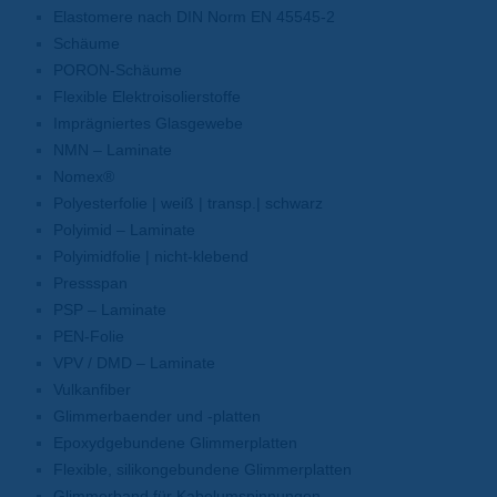
Elastomere nach DIN Norm EN 45545-2
Schäume
PORON-Schäume
Flexible Elektroisolierstoffe
Imprägniertes Glasgewebe
NMN – Laminate
Nomex®
Polyesterfolie | weiß | transp.| schwarz
Polyimid – Laminate
Polyimidfolie | nicht-klebend
Pressspan
PSP – Laminate
PEN-Folie
VPV / DMD – Laminate
Vulkanfiber
Glimmerbaender und -platten
Epoxydgebundene Glimmerplatten
Flexible, silikongebundene Glimmerplatten
Glimmerband für Kabelumspinnungen