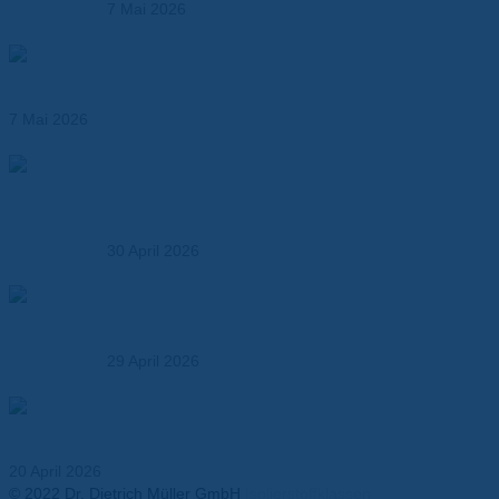
7 Mai 2026
Hochtemperaturfolien ersetzen klassische
Isolationsmaterialien
7 Mai 2026
Elektroisolationslösungen und technische
Verbundwerkstoffe – maßgeschneidert für Industrie,
OEMs und Entwickler
30 April 2026
So wählen Sie den richtigen Verbundwerkstoff – Ein
Praxisleitfaden für Entwickler und OEMs
29 April 2026
Thermal Runaway in Batterien – Anforderungen an
Isolationsmaterialien
20 April 2026
© 2022 Dr. Dietrich Müller GmbH
Isolierstoffklassen