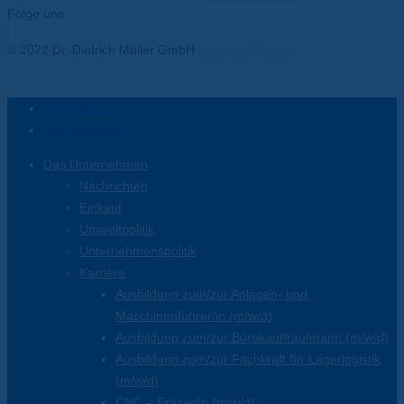
Folge uns
Facebook-f
Twitter
Youtube
Instagram
Linkedin-in
© 2022 Dr. Dietrich Müller GmbH
Isolierstoffklasse
Main Menu
Top Navigation
Das Unternehmen
Nachrichten
Einkauf
Umweltpolitik
Unternehmenspolitik
Karriere
Ausbildung zum/zur Anlagen- und
Maschinenführer/in (m/w/d)
Ausbildung zum/zur Bürokauffrau/mann (m/w/d)
Ausbildung zum/zur Fachkraft für Lagerlogistik
(m/w/d)
CNC – Fräser/in (m/w/d)