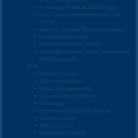
Facharbeiter (m/w/d) für die Produktion
Groß- und Außenhandelskaufmann / frau
(m/w/d)
Ingenieur / Techniker Elektrotechnik (m/w/d)
Qualitätsplanung (m/w/d)
Produktionsmitarbeiter (m/w/d)
Technischer Verkäufer (m/w/d) Spezialpapiere
Elektro-Isolierstoffe
FAQS
Allgemeine Fragen
Dichtungsmaterialien
Flexible Elektroisolierstoffe
Glimmerbänder und -platten
Klebebänder
Prepregs und beschichtete Gewebe
Schichtpressstoffe
Technische Folien
Verschiedene Produkte