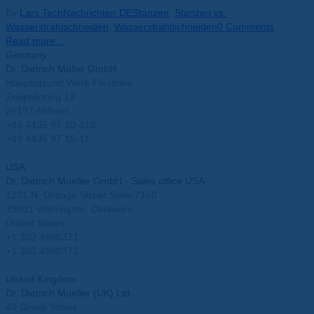
By
Lars Tech
Nachrichten DE
Stanzen
,
Stanzen vs.
Wasserstrahlschneiden
,
Wasserstrahlschneiden
0 Comments
Read more...
Germany
Dr. Dietrich Müller GmbH
Hauptsitzund Werk Flexibles
Zeppelinring 18
26197 Ahlhorn
+49 4435 97 10-318
+49 4435 97 10-11
info@mueller-ahlhorn.com
USA
Dr. Dietrich Mueller GmbH - Sales office USA
1201 N. Orange Street Suite 7160
19801 Wilmington, Delaware
United States
+1 302 4988371
+1 302 4988372
info.usa@mueller-ahlhorn.com
United Kingdom
Dr. Dietrich Mueller (UK) Ltd.
49 Greek Street