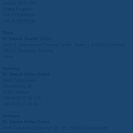
London W1D 4EG
United Kingdom
+44 20 80894197
+44 20 80894198
info.uk@mueller-ahlhorn.com
China
Dr. Dietrich Mueller GmbH.
Level 8, International Finance Center, Tower 2, 8 Century Avenue
200120 Shanghai, Pudong
China
info.china@mueller-ahlhorn.com
Germany
Dr. Dietrich Müller GmbH
Werk Composites
Zeppelinring 26
26197 Ahlhorn
+49 4435 97 10-318
+49 4435 97 10-11
info@mueller-ahlhorn.com
Germany
Dr. Dietrich Müller GmbH
Werk Converting Malscher Str. 16c 76448 Durmersheim