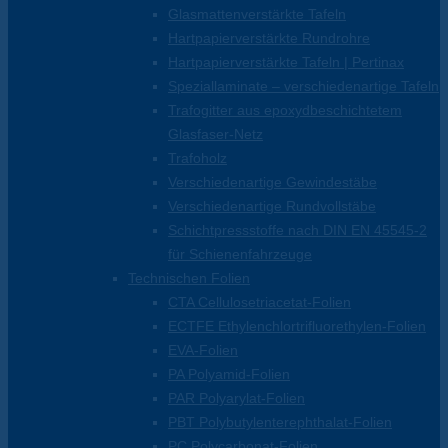
Glasmattenverstärkte Tafeln
Hartpapierverstärkte Rundrohre
Hartpapierverstärkte Tafeln | Pertinax
Speziallaminate – verschiedenartige Tafeln
Trafogitter aus epoxydbeschichtetem
Glasfaser-Netz
Trafoholz
Verschiedenartige Gewindestäbe
Verschiedenartige Rundvollstäbe
Schichtpressstoffe nach DIN EN 45545-2
für Schienenfahrzeuge
Technischen Folien
CTA Cellulosetriacetat-Folien
ECTFE Ethylenchlortrifluorethylen-Folien
EVA-Folien
PA Polyamid-Folien
PAR Polyarylat-Folien
PBT Polybutylenterephthalat-Folien
PC Polycarbonat-Folien