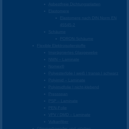
Asbestfreie Dichtungsplatten
Elastomere
Elastomere nach DIN Norm EN
45545-2
Schäume
PORON-Schäume
Flexible Elektroisolierstoffe
Imprägniertes Glasgewebe
NMN – Laminate
Nomex®
Polyesterfolie | weiß | transp.| schwarz
Polyimid – Laminate
Polyimidfolie | nicht-klebend
Pressspan
PSP – Laminate
PEN-Folie
VPV / DMD – Laminate
Vulkanfiber
Glimmerbaender und -platten