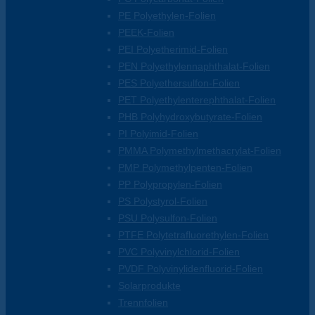
PE Polyethylen-Folien
PEEK-Folien
PEI Polyetherimid-Folien
PEN Polyethylennaphthalat-Folien
PES Polyethersulfon-Folien
PET Polyethylenterephthalat-Folien
PHB Polyhydroxybutyrate-Folien
PI Polyimid-Folien
PMMA Polymethylmethacrylat-Folien
PMP Polymethylpenten-Folien
PP Polypropylen-Folien
PS Polystyrol-Folien
PSU Polysulfon-Folien
PTFE Polytetrafluorethylen-Folien
PVC Polyvinylchlorid-Folien
PVDF Polyvinylidenfluorid-Folien
Solarprodukte
Trennfolien