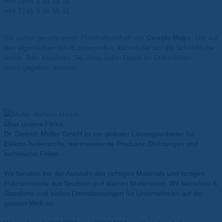
+49 7245 9 38 39-10
+49 7245 9 38 39-11
info@mueller-ahlhorn.com
Sie sehen gerade einen Platzhalterinhalt von
Google Maps
. Um auf
den eigentlichen Inhalt zuzugreifen, klicken Sie auf die Schaltfläche
unten. Bitte beachten Sie, dass dabei Daten an Drittanbieter
weitergegeben werden.
Mehr Informationen
Inhalt entsperren
Erforderlichen Service akzeptieren und Inhalte entsperren
Über unsere Firma
Dr. Dietrich Müller GmbH ist ein globaler Lösungsanbieter für
Elektro-Isolierstoffe, wärmeleitende Produkte, Dichtungen und
technische Folien.
Wir beraten bei der Auswahl des richtigen Materials und fertigen
Präzisionsteile aus flexiblen und starren Materialien. Wir betreiben 6
Standorte und bieten Dienstleistungen für Unternehmen auf der
ganzen Welt an.