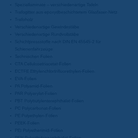
Speziallaminate – verschiedenartige Tafeln
Trafogitter aus epoxydbeschichtetem Glasfaser-Netz
Trafoholz
Verschiedenartige Gewindestäbe
Verschiedenartige Rundvollstäbe
Schichtpressstoffe nach DIN EN 45545-2 für
Schienenfahrzeuge
Technischen Folien
CTA Cellulosetriacetat-Folien
ECTFE Ethylenchlortrifluorethylen-Folien
EVA-Folien
PA Polyamid-Folien
PAR Polyarylat-Folien
PBT Polybutylenterephthalat-Folien
PC Polycarbonat-Folien
PE Polyethylen-Folien
PEEK-Folien
PEI Polyetherimid-Folien
PEN Polyethylennaphthalat-Folien