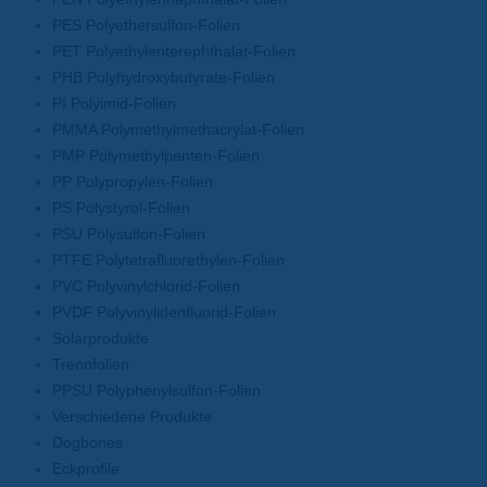
PES Polyethersulfon-Folien
PET Polyethylenterephthalat-Folien
PHB Polyhydroxybutyrate-Folien
PI Polyimid-Folien
PMMA Polymethylmethacrylat-Folien
PMP Polymethylpenten-Folien
PP Polypropylen-Folien
PS Polystyrol-Folien
PSU Polysulfon-Folien
PTFE Polytetrafluorethylen-Folien
PVC Polyvinylchlorid-Folien
PVDF Polyvinylidenfluorid-Folien
Solarprodukte
Trennfolien
PPSU Polyphenylsulfon-Folien
Verschiedene Produkte
Dogbones
Eckprofile