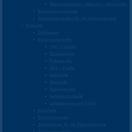
Wärmeleitpasten | silikonfrei | silikonhaltig
Batterieseparatorfolie
Spezialchemikalien für die Elektroindustrie
Produkte
Dichtungen
Elektroisolierstoffe
CNC-Frästeile
Deckschieber
Folienprofile
GFK – Profile
Isolierteile
Stanzteile
Nutisolationen
Nutverschlußkeile
Lohnstanzerei von Folien
Isolierteile
Sonderlösungen
Spulenkörper für die Elektroindustrie
Standardprodukte