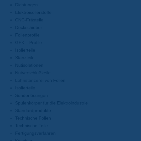
Dichtungen
Elektroisolierstoffe
CNC-Frästeile
Deckschieber
Folienprofile
GFK – Profile
Isolierteile
Stanzteile
Nutisolationen
Nutverschlußkeile
Lohnstanzerei von Folien
Isolierteile
Sonderlösungen
Spulenkörper für die Elektroindustrie
Standardprodukte
Technische Folien
Technische Teile
Fertigungsverfahren
Kaschier