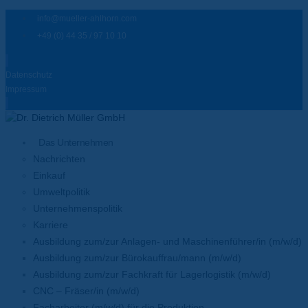
info@mueller-ahlhorn.com
+49 (0) 44 35 / 97 10 10
Datenschutz
Impressum
Das Unternehmen
Nachrichten
Einkauf
Umweltpolitik
Unternehmenspolitik
Karriere
Ausbildung zum/zur Anlagen- und Maschinenführer/in (m/w/d)
Ausbildung zum/zur Bürokauffrau/mann (m/w/d)
Ausbildung zum/zur Fachkraft für Lagerlogistik (m/w/d)
CNC – Fräser/in (m/w/d)
Facharbeiter (m/w/d) für die Produktion