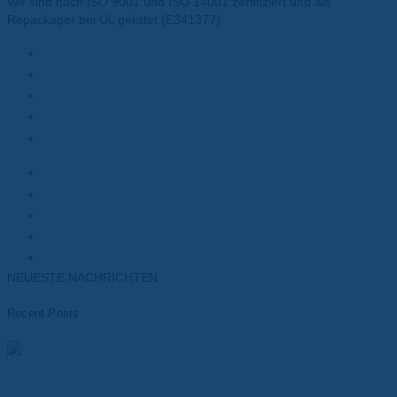
Wir sind nach ISO 9001 und ISO 14001 zertifiziert und als
Repackager bei UL gelistet (E341377).
Materialien
Polyesterfolie
Polyimidfolie
Wärmeleitpasten
Wärmeleitpads
Kunden
Elektromotoren
Batterien
Transformatoren
Elektronik
NEUESTE NACHRICHTEN
Recent Posts
Materialien für das Wärmemanagement von Batterien –
Leistungsfähigkeit, Sicherheit und Lebensdauer
optimieren