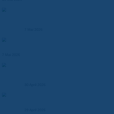
Produktionsmöglichkeiten der Dr. Dietrich Müller GmbH –
Kunststoffverarbeitung und technische Fertigung aus
einer Hand
7 Mai 2026
Hochtemperaturfolien ersetzen klassische
Isolationsmaterialien
7 Mai 2026
Elektroisolationslösungen und technische
Verbundwerkstoffe – maßgeschneidert für Industrie,
OEMs und Entwickler
30 April 2026
So wählen Sie den richtigen Verbundwerkstoff – Ein
Praxisleitfaden für Entwickler und OEMs
29 April 2026