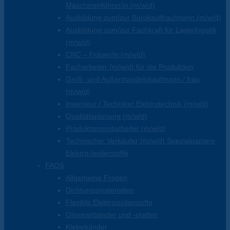
Maschinenführer/in (m/w/d)
Ausbildung zum/zur Bürokauffrau/mann (m/w/d)
Ausbildung zum/zur Fachkraft für Lagerlogistik
(m/w/d)
CNC – Fräser/in (m/w/d)
Facharbeiter (m/w/d) für die Produktion
Groß- und Außenhandelskaufmann / frau
(m/w/d)
Ingenieur / Techniker Elektrotechnik (m/w/d)
Qualitätsplanung (m/w/d)
Produktionsmitarbeiter (m/w/d)
Technischer Verkäufer (m/w/d) Spezialpapiere
Elektro-Isolierstoffe
FAQS
Allgemeine Fragen
Dichtungsmaterialien
Flexible Elektroisolierstoffe
Glimmerbänder und -platten
Klebebänder