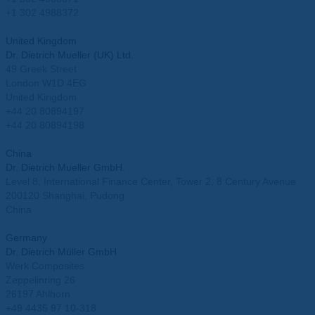
+1 302 4988372
info.usa@mueller-ahlhorn.com
United Kingdom
Dr. Dietrich Mueller (UK) Ltd.
49 Greek Street
London W1D 4EG
United Kingdom
+44 20 80894197
+44 20 80894198
info.uk@mueller-ahlhorn.com
China
Dr. Dietrich Mueller GmbH.
Level 8, International Finance Center, Tower 2, 8 Century Avenue
200120 Shanghai, Pudong
China
info.china@mueller-ahlhorn.com
Germany
Dr. Dietrich Müller GmbH
Werk Composites
Zeppelinring 26
26197 Ahlhorn
+49 4435 97 10-318