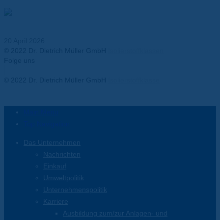
Thermal Runaway in Batterien – Anforderungen an
Isolationsmaterialien
20 April 2026
© 2022 Dr. Dietrich Müller GmbH
Isolierstoffklassen
Folge uns
Facebook-f
Twitter
Youtube
Instagram
Linkedin-in
© 2022 Dr. Dietrich Müller GmbH
Isolierstoffklasse
Main Menu
Top Navigation
Das Unternehmen
Nachrichten
Einkauf
Umweltpolitik
Unternehmenspolitik
Karriere
Ausbildung zum/zur Anlagen- und