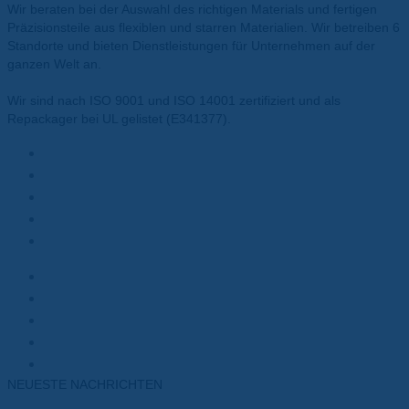
Wir beraten bei der Auswahl des richtigen Materials und fertigen
Präzisionsteile aus flexiblen und starren Materialien. Wir betreiben 6
Standorte und bieten Dienstleistungen für Unternehmen auf der
ganzen Welt an.
Wir sind nach ISO 9001 und ISO 14001 zertifiziert und als
Repackager bei UL gelistet (E341377).
Materialien
Polyesterfolie
Polyimidfolie
Wärmeleitpasten
Wärmeleitpads
Kunden
Elektromotoren
Batterien
Transformatoren
Elektronik
NEUESTE NACHRICHTEN