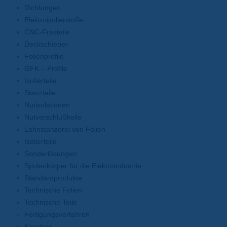
Dichtungen
Elektroisolierstoffe
CNC-Frästeile
Deckschieber
Folienprofile
GFK – Profile
Isolierteile
Stanzteile
Nutisolationen
Nutverschlußkeile
Lohnstanzerei von Folien
Isolierteile
Sonderlösungen
Spulenkörper für die Elektroindustrie
Standardprodukte
Technische Folien
Technische Teile
Fertigungsverfahren
Kaschier