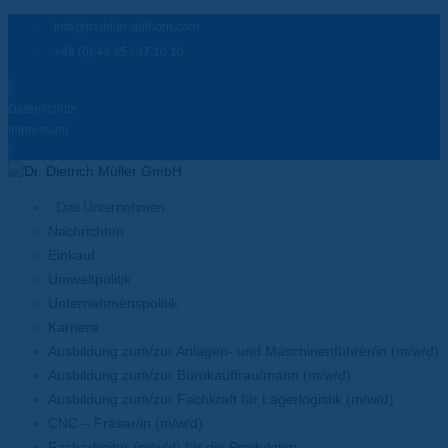
info@mueller-ahlhorn.com
+49 (0) 44 35 / 97 10 10
Datenschutz
Impressum
Das Unternehmen
Nachrichten
Einkauf
Umweltpolitik
Unternehmenspolitik
Karriere
Ausbildung zum/zur Anlagen- und Maschinenführer/in (m/w/d)
Ausbildung zum/zur Bürokauffrau/mann (m/w/d)
Ausbildung zum/zur Fachkraft für Lagerlogistik (m/w/d)
CNC – Fräser/in (m/w/d)
Facharbeiter (m/w/d) für die Produktion