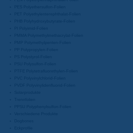
PES Polyethersulfon-Folien
PET Polyethylenterephthalat-Folien
PHB Polyhydroxybutyrate-Folien
PI Polyimid-Folien
PMMA Polymethylmethacrylat-Folien
PMP Polymethylpenten-Folien
PP Polypropylen-Folien
PS Polystyrol-Folien
PSU Polysulfon-Folien
PTFE Polytetrafluorethylen-Folien
PVC Polyvinylchlorid-Folien
PVDF Polyvinylidenfluorid-Folien
Solarprodukte
Trennfolien
PPSU Polyphenylsulfon-Folien
Verschiedene Produkte
Dogbones
Eckprofile