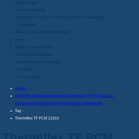
Schulungen
Thermographie
Unterstützung für Forschung und Entwicklung
Download
Andere Materialdatenblätter
Links
Materialdatenblätter
Produktdatenblätter
Verarbeitungshinweise
Kontakte
Online Shop
Home
Effiziente Wärmeableitung mit Thermiflex® TF PCM 21810:
Phasenwechselmaterial für Hochleistungselektronik
Tag -
Thermiflex TF PCM 21810
Thermiflex TF PCM