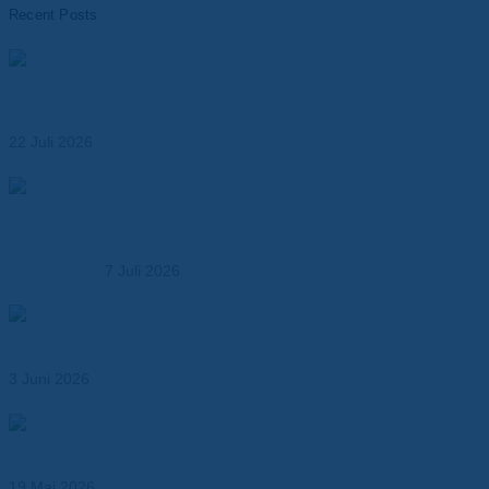
Recent Posts
Materialien für das Wärmemanagement von Batterien –
Leistungsfähigkeit, Sicherheit und Lebensdauer
optimieren
22 Juli 2026
Dr. Dietrich Müller GmbH übernimmt die MK
Kunststoffverarbeitung – Ausbau der Kompetenz in der
Kunststoffbearbeitung
7 Juli 2026
Abil® N – Dichtungspapier für Öl-, Kraftstoff- und
Industrieanwendungen
3 Juni 2026
Wärmeleitende Klebebänder für effizientes
Thermomanagement
19 Mai 2026