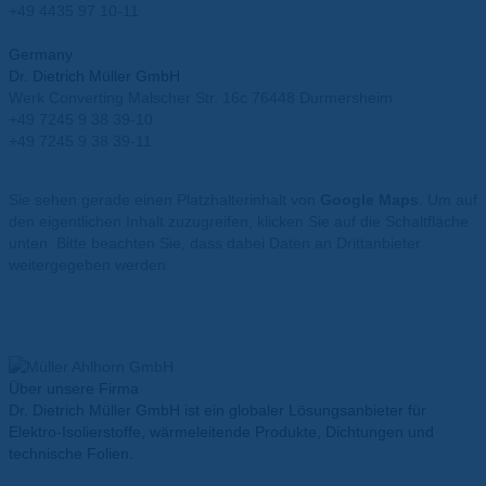
+49 4435 97 10-11
info@mueller-ahlhorn.com
Germany
Dr. Dietrich Müller GmbH
Werk Converting Malscher Str. 16c 76448 Durmersheim
+49 7245 9 38 39-10
+49 7245 9 38 39-11
info@mueller-ahlhorn.com
Sie sehen gerade einen Platzhalterinhalt von
Google Maps
. Um auf
den eigentlichen Inhalt zuzugreifen, klicken Sie auf die Schaltfläche
unten. Bitte beachten Sie, dass dabei Daten an Drittanbieter
weitergegeben werden.
Mehr Informationen
Inhalt entsperren
Erforderlichen Service akzeptieren und Inhalte entsperren
Über unsere Firma
Dr. Dietrich Müller GmbH ist ein globaler Lösungsanbieter für
Elektro-Isolierstoffe, wärmeleitende Produkte, Dichtungen und
technische Folien.