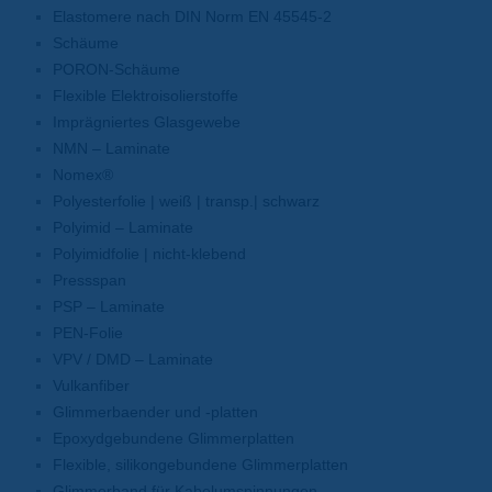
Elastomere nach DIN Norm EN 45545-2
Schäume
PORON-Schäume
Flexible Elektroisolierstoffe
Imprägniertes Glasgewebe
NMN – Laminate
Nomex®
Polyesterfolie | weiß | transp.| schwarz
Polyimid – Laminate
Polyimidfolie | nicht-klebend
Pressspan
PSP – Laminate
PEN-Folie
VPV / DMD – Laminate
Vulkanfiber
Glimmerbaender und -platten
Epoxydgebundene Glimmerplatten
Flexible, silikongebundene Glimmerplatten
Glimmerband für Kabelumspinnungen