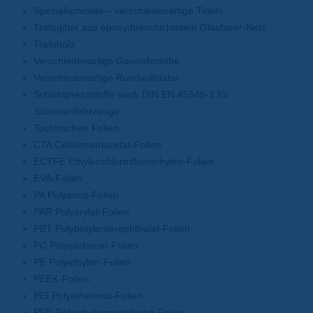
Speziallaminate – verschiedenartige Tafeln
Trafogitter aus epoxydbeschichtetem Glasfaser-Netz
Trafoholz
Verschiedenartige Gewindestäbe
Verschiedenartige Rundvollstäbe
Schichtpressstoffe nach DIN EN 45545-2 für
Schienenfahrzeuge
Technischen Folien
CTA Cellulosetriacetat-Folien
ECTFE Ethylenchlortrifluorethylen-Folien
EVA-Folien
PA Polyamid-Folien
PAR Polyarylat-Folien
PBT Polybutylenterephthalat-Folien
PC Polycarbonat-Folien
PE Polyethylen-Folien
PEEK-Folien
PEI Polyetherimid-Folien
PEN Polyethylennaphthalat-Folien