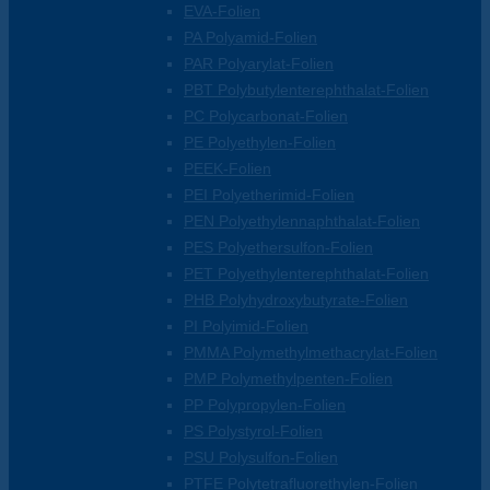
EVA-Folien
PA Polyamid-Folien
PAR Polyarylat-Folien
PBT Polybutylenterephthalat-Folien
PC Polycarbonat-Folien
PE Polyethylen-Folien
PEEK-Folien
PEI Polyetherimid-Folien
PEN Polyethylennaphthalat-Folien
PES Polyethersulfon-Folien
PET Polyethylenterephthalat-Folien
PHB Polyhydroxybutyrate-Folien
PI Polyimid-Folien
PMMA Polymethylmethacrylat-Folien
PMP Polymethylpenten-Folien
PP Polypropylen-Folien
PS Polystyrol-Folien
PSU Polysulfon-Folien
PTFE Polytetrafluorethylen-Folien