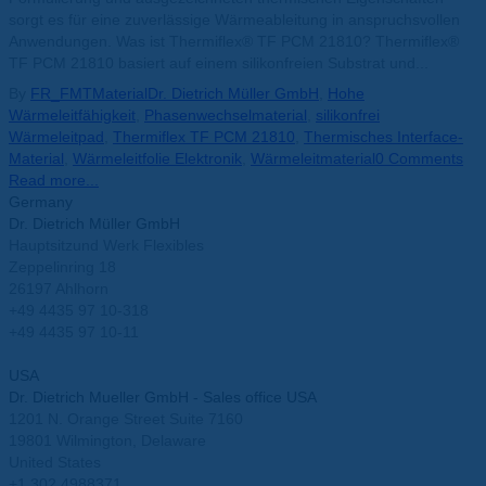
sorgt es für eine zuverlässige Wärmeableitung in anspruchsvollen
Anwendungen. Was ist Thermiflex® TF PCM 21810? Thermiflex®
TF PCM 21810 basiert auf einem silikonfreien Substrat und...
By
FR_FMT
Material
Dr. Dietrich Müller GmbH
,
Hohe
Wärmeleitfähigkeit
,
Phasenwechselmaterial
,
silikonfrei
Wärmeleitpad
,
Thermiflex TF PCM 21810
,
Thermisches Interface-
Material
,
Wärmeleitfolie Elektronik
,
Wärmeleitmaterial
0 Comments
Read more...
Germany
Dr. Dietrich Müller GmbH
Hauptsitzund Werk Flexibles
Zeppelinring 18
26197 Ahlhorn
+49 4435 97 10-318
+49 4435 97 10-11
info@mueller-ahlhorn.com
USA
Dr. Dietrich Mueller GmbH - Sales office USA
1201 N. Orange Street Suite 7160
19801 Wilmington, Delaware
United States
+1 302 4988371