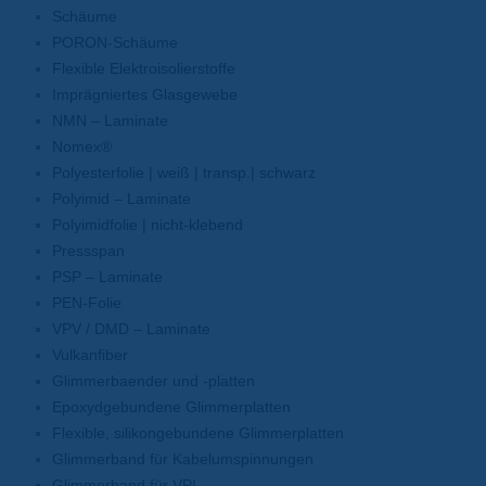
Schäume
PORON-Schäume
Flexible Elektroisolierstoffe
Imprägniertes Glasgewebe
NMN – Laminate
Nomex®
Polyesterfolie | weiß | transp.| schwarz
Polyimid – Laminate
Polyimidfolie | nicht-klebend
Pressspan
PSP – Laminate
PEN-Folie
VPV / DMD – Laminate
Vulkanfiber
Glimmerbaender und -platten
Epoxydgebundene Glimmerplatten
Flexible, silikongebundene Glimmerplatten
Glimmerband für Kabelumspinnungen
Glimmerband für VPI