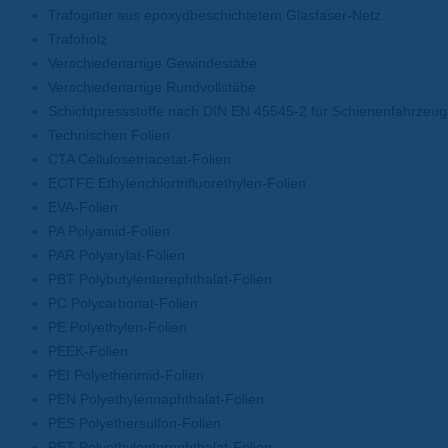
Trafogitter aus epoxydbeschichtetem Glasfaser-Netz
Trafoholz
Verschiedenartige Gewindestäbe
Verschiedenartige Rundvollstäbe
Schichtpressstoffe nach DIN EN 45545-2 für Schienenfahrzeu
Technischen Folien
CTA Cellulosetriacetat-Folien
ECTFE Ethylenchlortrifluorethylen-Folien
EVA-Folien
PA Polyamid-Folien
PAR Polyarylat-Folien
PBT Polybutylenterephthalat-Folien
PC Polycarbonat-Folien
PE Polyethylen-Folien
PEEK-Folien
PEI Polyetherimid-Folien
PEN Polyethylennaphthalat-Folien
PES Polyethersulfon-Folien
PET Polyethylenterephthalat-Folien