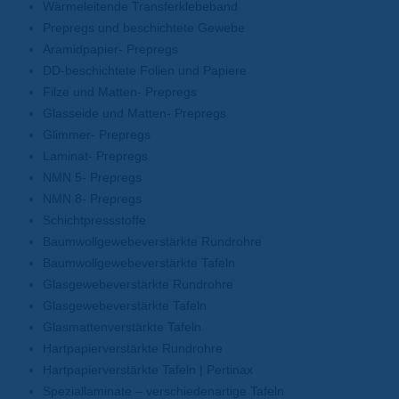
Wärmeleitende Transferklebeband
Prepregs und beschichtete Gewebe
Aramidpapier- Prepregs
DD-beschichtete Folien und Papiere
Filze und Matten- Prepregs
Glasseide und Matten- Prepregs
Glimmer- Prepregs
Laminat- Prepregs
NMN 5- Prepregs
NMN 8- Prepregs
Schichtpressstoffe
Baumwollgewebeverstärkte Rundrohre
Baumwollgewebeverstärkte Tafeln
Glasgewebeverstärkte Rundrohre
Glasgewebeverstärkte Tafeln
Glasmattenverstärkte Tafeln
Hartpapierverstärkte Rundrohre
Hartpapierverstärkte Tafeln | Pertinax
Speziallaminate – verschiedenartige Tafeln