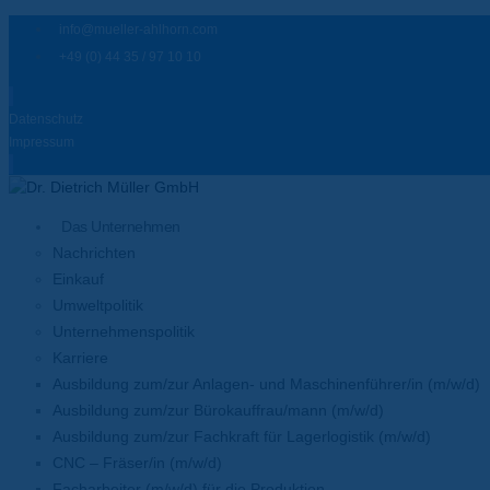
info@mueller-ahlhorn.com
+49 (0) 44 35 / 97 10 10
Datenschutz
Impressum
Das Unternehmen
Nachrichten
Einkauf
Umweltpolitik
Unternehmenspolitik
Karriere
Ausbildung zum/zur Anlagen- und Maschinenführer/in (m/w/d)
Ausbildung zum/zur Bürokauffrau/mann (m/w/d)
Ausbildung zum/zur Fachkraft für Lagerlogistik (m/w/d)
CNC – Fräser/in (m/w/d)
Facharbeiter (m/w/d) für die Produktion