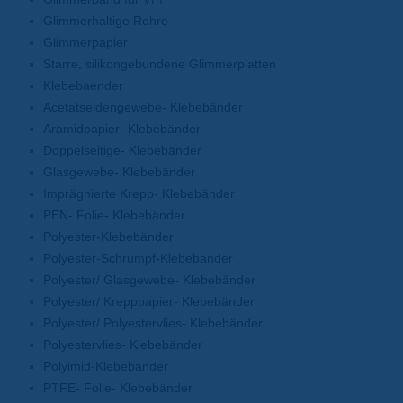
Glimmerhaltige Rohre
Glimmerpapier
Starre, silikongebundene Glimmerplatten
Klebebaender
Acetatseidengewebe- Klebebänder
Aramidpapier- Klebebänder
Doppelseitige- Klebebänder
Glasgewebe- Klebebänder
Imprägnierte Krepp- Klebebänder
PEN- Folie- Klebebänder
Polyester-Klebebänder
Polyester-Schrumpf-Klebebänder
Polyester/ Glasgewebe- Klebebänder
Polyester/ Krepppapier- Klebebänder
Polyester/ Polyestervlies- Klebebänder
Polyestervlies- Klebebänder
Polyimid-Klebebänder
PTFE- Folie- Klebebänder