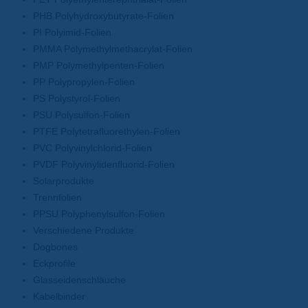
PHB Polyhydroxybutyrate-Folien
PI Polyimid-Folien
PMMA Polymethylmethacrylat-Folien
PMP Polymethylpenten-Folien
PP Polypropylen-Folien
PS Polystyrol-Folien
PSU Polysulfon-Folien
PTFE Polytetrafluorethylen-Folien
PVC Polyvinylchlorid-Folien
PVDF Polyvinylidenfluorid-Folien
Solarprodukte
Trennfolien
PPSU Polyphenylsulfon-Folien
Verschiedene Produkte
Dogbones
Eckprofile
Glasseidenschläuche
Kabelbinder