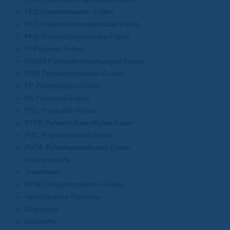
PES Polyethersulfon-Folien
PET Polyethylenterephthalat-Folien
PHB Polyhydroxybutyrate-Folien
PI Polyimid-Folien
PMMA Polymethylmethacrylat-Folien
PMP Polymethylpenten-Folien
PP Polypropylen-Folien
PS Polystyrol-Folien
PSU Polysulfon-Folien
PTFE Polytetrafluorethylen-Folien
PVC Polyvinylchlorid-Folien
PVDF Polyvinylidenfluorid-Folien
Solarprodukte
Trennfolien
PPSU Polyphenylsulfon-Folien
Verschiedene Produkte
Dogbones
Eckprofile