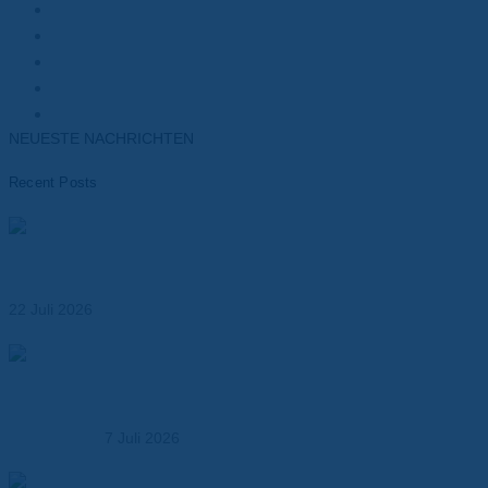
Kunden
Elektromotoren
Batterien
Transformatoren
Elektronik
NEUESTE NACHRICHTEN
Recent Posts
Materialien für das Wärmemanagement von Batterien –
Leistungsfähigkeit, Sicherheit und Lebensdauer
optimieren
22 Juli 2026
Dr. Dietrich Müller GmbH übernimmt die MK
Kunststoffverarbeitung – Ausbau der Kompetenz in der
Kunststoffbearbeitung
7 Juli 2026
Abil® N – Dichtungspapier für Öl-, Kraftstoff- und