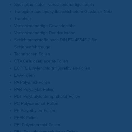
Speziallaminate – verschiedenartige Tafeln
Trafogitter aus epoxydbeschichtetem Glasfaser-Netz
Trafoholz
Verschiedenartige Gewindestäbe
Verschiedenartige Rundvollstäbe
Schichtpressstoffe nach DIN EN 45545-2 für
Schienenfahrzeuge
Technischen Folien
CTA Cellulosetriacetat-Folien
ECTFE Ethylenchlortrifluorethylen-Folien
EVA-Folien
PA Polyamid-Folien
PAR Polyarylat-Folien
PBT Polybutylenterephthalat-Folien
PC Polycarbonat-Folien
PE Polyethylen-Folien
PEEK-Folien
PEI Polyetherimid-Folien
PEN Polyethylennaphthalat-Folien