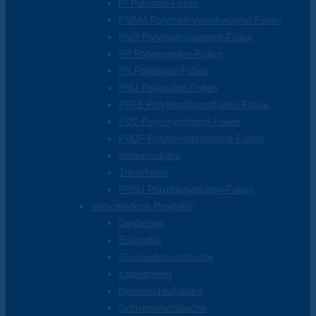
PI Polyimid-Folien
PMMA Polymethylmethacrylat-Folien
PMP Polymethylpenten-Folien
PP Polypropylen-Folien
PS Polystyrol-Folien
PSU Polysulfon-Folien
PTFE Polytetrafluorethylen-Folien
PVC Polyvinylchlorid-Folien
PVDF Polyvinylidenfluorid-Folien
Solarprodukte
Trennfolien
PPSU Polyphenylsulfon-Folien
Verschiedene Produkte
Dogbones
Eckprofile
Glasseidenschläuche
Kabelbinder
Nutverschlußstäbe
Schrumpfschläuche