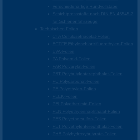
Verschiedenartige Rundvollstäbe
Schichtpressstoffe nach DIN EN 45545-2
für Schienenfahrzeuge
Technischen Folien
CTA Cellulosetriacetat-Folien
ECTFE Ethylenchlortrifluorethylen-Folien
EVA-Folien
PA Polyamid-Folien
PAR Polyarylat-Folien
PBT Polybutylenterephthalat-Folien
PC Polycarbonat-Folien
PE Polyethylen-Folien
PEEK-Folien
PEI Polyetherimid-Folien
PEN Polyethylennaphthalat-Folien
PES Polyethersulfon-Folien
PET Polyethylenterephthalat-Folien
PHB Polyhydroxybutyrate-Folien