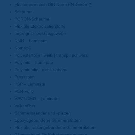
Elastomere nach DIN Norm EN 45545-2
Schäume
PORON-Schäume
Flexible Elektroisolierstoffe
Imprägniertes Glasgewebe
NMN – Laminate
Nomex®
Polyesterfolie | weiß | transp.| schwarz
Polyimid – Laminate
Polyimidfolie | nicht-klebend
Pressspan
PSP – Laminate
PEN-Folie
VPV / DMD – Laminate
Vulkanfiber
Glimmerbaender und -platten
Epoxydgebundene Glimmerplatten
Flexible, silikongebundene Glimmerplatten
Glimmerband für Kabelumspinnungen