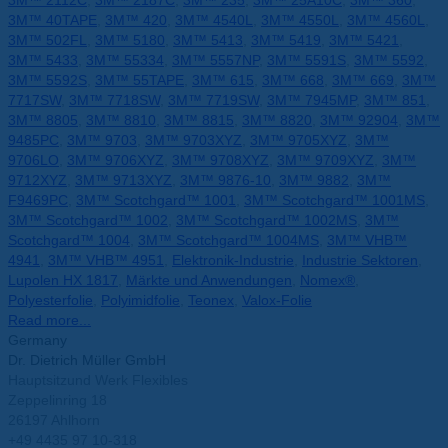
3M™ 2112C
,
3M™ 2187C
,
3M™ 235
,
3M™ 25A10C
,
3M™ 360
,
3M™ 40TAPE
,
3M™ 420
,
3M™ 4540L
,
3M™ 4550L
,
3M™ 4560L
,
3M™ 502FL
,
3M™ 5180
,
3M™ 5413
,
3M™ 5419
,
3M™ 5421
,
3M™ 5433
,
3M™ 55334
,
3M™ 5557NP
,
3M™ 5591S
,
3M™ 5592
,
3M™ 5592S
,
3M™ 55TAPE
,
3M™ 615
,
3M™ 668
,
3M™ 669
,
3M™
7717SW
,
3M™ 7718SW
,
3M™ 7719SW
,
3M™ 7945MP
,
3M™ 851
,
3M™ 8805
,
3M™ 8810
,
3M™ 8815
,
3M™ 8820
,
3M™ 92904
,
3M™
9485PC
,
3M™ 9703
,
3M™ 9703XYZ
,
3M™ 9705XYZ
,
3M™
9706LO
,
3M™ 9706XYZ
,
3M™ 9708XYZ
,
3M™ 9709XYZ
,
3M™
9712XYZ
,
3M™ 9713XYZ
,
3M™ 9876-10
,
3M™ 9882
,
3M™
F9469PC
,
3M™ Scotchgard™ 1001
,
3M™ Scotchgard™ 1001MS
,
3M™ Scotchgard™ 1002
,
3M™ Scotchgard™ 1002MS
,
3M™
Scotchgard™ 1004
,
3M™ Scotchgard™ 1004MS
,
3M™ VHB™
4941
,
3M™ VHB™ 4951
,
Elektronik-Industrie
,
Industrie Sektoren
,
Lupolen HX 1817
,
Märkte und Anwendungen
,
Nomex®
,
Polyesterfolie
,
Polyimidfolie
,
Teonex
,
Valox-Folie
Read more...
Germany
Dr. Dietrich Müller GmbH
Hauptsitzund Werk Flexibles
Zeppelinring 18
26197 Ahlhorn
+49 4435 97 10-318