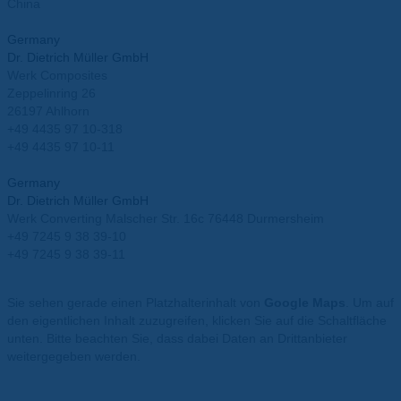
China
info.china@mueller-ahlhorn.com
Germany
Dr. Dietrich Müller GmbH
Werk Composites
Zeppelinring 26
26197 Ahlhorn
+49 4435 97 10-318
+49 4435 97 10-11
info@mueller-ahlhorn.com
Germany
Dr. Dietrich Müller GmbH
Werk Converting Malscher Str. 16c 76448 Durmersheim
+49 7245 9 38 39-10
+49 7245 9 38 39-11
info@mueller-ahlhorn.com
Sie sehen gerade einen Platzhalterinhalt von
Google Maps
. Um auf
den eigentlichen Inhalt zuzugreifen, klicken Sie auf die Schaltfläche
unten. Bitte beachten Sie, dass dabei Daten an Drittanbieter
weitergegeben werden.
Mehr Informationen