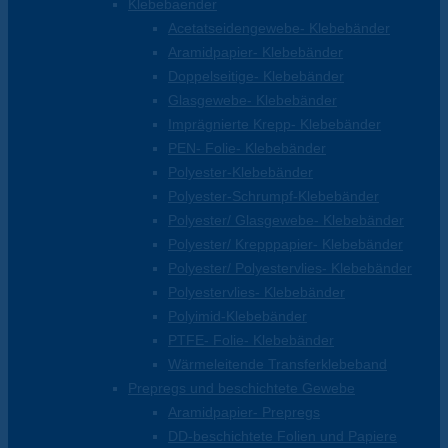
Klebebaender
Acetatseidengewebe- Klebebänder
Aramidpapier- Klebebänder
Doppelseitige- Klebebänder
Glasgewebe- Klebebänder
Imprägnierte Krepp- Klebebänder
PEN- Folie- Klebebänder
Polyester-Klebebänder
Polyester-Schrumpf-Klebebänder
Polyester/ Glasgewebe- Klebebänder
Polyester/ Krepppapier- Klebebänder
Polyester/ Polyestervlies- Klebebänder
Polyestervlies- Klebebänder
Polyimid-Klebebänder
PTFE- Folie- Klebebänder
Wärmeleitende Transferklebeband
Prepregs und beschichtete Gewebe
Aramidpapier- Prepregs
DD-beschichtete Folien und Papiere