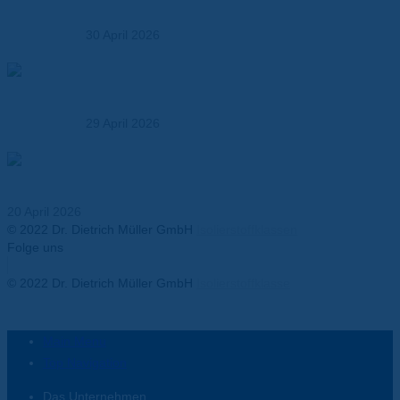
30 April 2026
So wählen Sie den richtigen Verbundwerkstoff – Ein
Praxisleitfaden für Entwickler und OEMs
29 April 2026
Thermal Runaway in Batterien – Anforderungen an
Isolationsmaterialien
20 April 2026
© 2022 Dr. Dietrich Müller GmbH
Isolierstoffklassen
Folge uns
Facebook-f
Twitter
Youtube
Instagram
Linkedin-in
© 2022 Dr. Dietrich Müller GmbH
Isolierstoffklasse
Main Menu
Top Navigation
Das Unternehmen