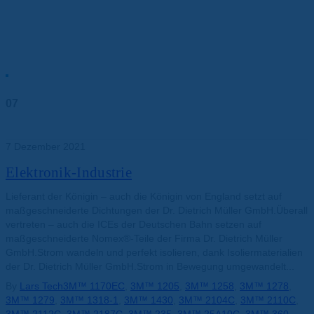
07
Dez.
7 Dezember 2021
Elektronik-Industrie
Lieferant der Königin – auch die Königin von England setzt auf
maßgeschneiderte Dichtungen der Dr. Dietrich Müller GmbH.Überall
vertreten – auch die ICEs der Deutschen Bahn setzen auf
maßgeschneiderte Nomex®-Teile der Firma Dr. Dietrich Müller
GmbH.Strom wandeln und perfekt isolieren, dank Isoliermaterialien
der Dr. Dietrich Müller GmbH.Strom in Bewegung umgewandelt...
By
Lars Tech
3M™ 1170EC
,
3M™ 1205
,
3M™ 1258
,
3M™ 1278
,
3M™ 1279
,
3M™ 1318-1
,
3M™ 1430
,
3M™ 2104C
,
3M™ 2110C
,