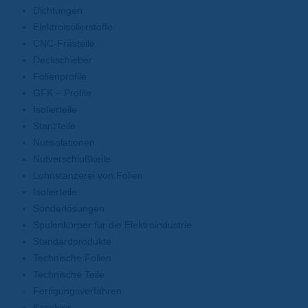
Dichtungen
Elektroisolierstoffe
CNC-Frästeile
Deckschieber
Folienprofile
GFK – Profile
Isolierteile
Stanzteile
Nutisolationen
Nutverschlußkeile
Lohnstanzerei von Folien
Isolierteile
Sonderlösungen
Spulenkörper für die Elektroindustrie
Standardprodukte
Technische Folien
Technische Teile
Fertigungsverfahren
Kaschier