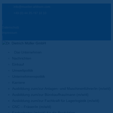
info@mueller-ahlhorn.com
+49 (0) 44 35 / 97 10 10
Datenschutz
Impressum
Das Unternehmen
Nachrichten
Einkauf
Umweltpolitik
Unternehmenspolitik
Karriere
Ausbildung zum/zur Anlagen- und Maschinenführer/in (m/w/d)
Ausbildung zum/zur Bürokauffrau/mann (m/w/d)
Ausbildung zum/zur Fachkraft für Lagerlogistik (m/w/d)
CNC – Fräser/in (m/w/d)
Facharbeiter (m/w/d) für die Produktion