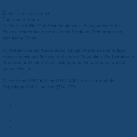
Inhalt entsperren
Erforderlichen Service akzeptieren und Inhalte entsperren
Über unsere Firma
Dr. Dietrich Müller GmbH ist ein globaler Lösungsanbieter für
Elektro-Isolierstoffe, wärmeleitende Produkte, Dichtungen und
technische Folien.
Wir beraten bei der Auswahl des richtigen Materials und fertigen
Präzisionsteile aus flexiblen und starren Materialien. Wir betreiben 6
Standorte und bieten Dienstleistungen für Unternehmen auf der
ganzen Welt an.
Wir sind nach ISO 9001 und ISO 14001 zertifiziert und als
Repackager bei UL gelistet (E341377).
Materialien
Polyesterfolie
Polyimidfolie
Wärmeleitpasten
Wärmeleitpads