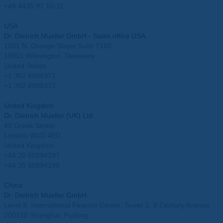
+49 4435 97 10-11
info@mueller-ahlhorn.com
USA
Dr. Dietrich Mueller GmbH - Sales office USA
1201 N. Orange Street Suite 7160
19801 Wilmington, Delaware
United States
+1 302 4988371
+1 302 4988372
info.usa@mueller-ahlhorn.com
United Kingdom
Dr. Dietrich Mueller (UK) Ltd.
49 Greek Street
London W1D 4EG
United Kingdom
+44 20 80894197
+44 20 80894198
info.uk@mueller-ahlhorn.com
China
Dr. Dietrich Mueller GmbH.
Level 8, International Finance Center, Tower 2, 8 Century Avenue
200120 Shanghai, Pudong