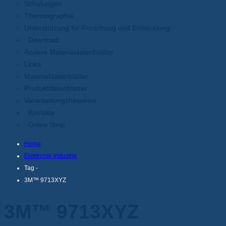
Schulungen
Thermographie
Unterstützung für Forschung und Entwicklung
Download
Andere Materialdatenblätter
Links
Materialdatenblätter
Produktdatenblätter
Verarbeitungshinweise
Kontakte
Online Shop
Home
Elektronik-Industrie
Tag -
3M™ 9713XYZ
3M™ 9713XYZ