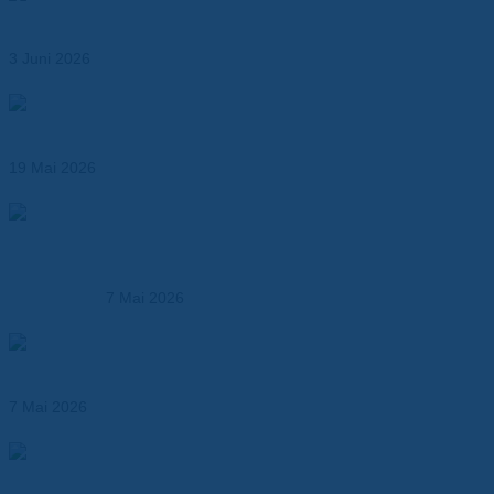
Industrieanwendungen
3 Juni 2026
Wärmeleitende Klebebänder für effizientes
Thermomanagement
19 Mai 2026
Produktionsmöglichkeiten der Dr. Dietrich Müller GmbH –
Kunststoffverarbeitung und technische Fertigung aus
einer Hand
7 Mai 2026
Hochtemperaturfolien ersetzen klassische
Isolationsmaterialien
7 Mai 2026
Elektroisolationslösungen und technische
Verbundwerkstoffe – maßgeschneidert für Industrie,
OEMs und Entwickler